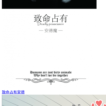
致命占有
安德