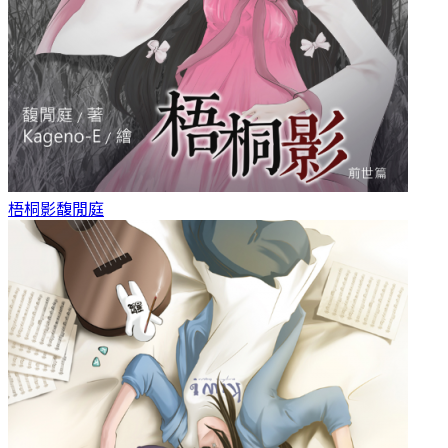
梧桐影
馥閒庭