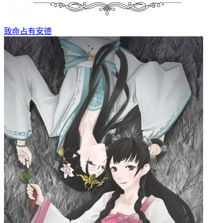
致命占有
安德