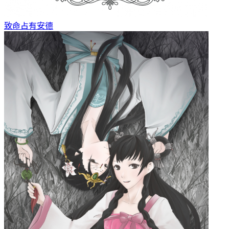
致命占有
安德