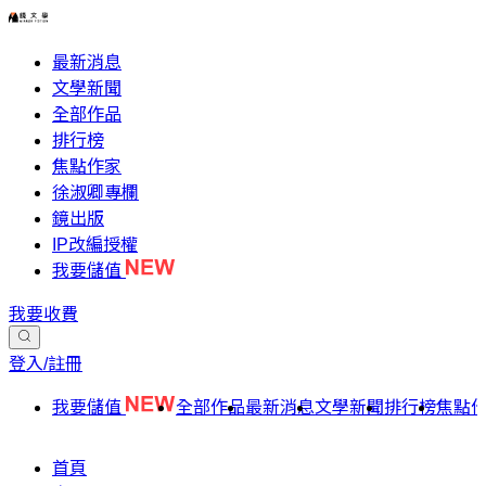
最新消息
文學新聞
全部作品
排行榜
焦點作家
徐淑卿專欄
鏡出版
IP改編授權
我要儲值
我要收費
登入/註冊
我要儲值
全部作品
最新消息
文學新聞
排行榜
焦點
首頁