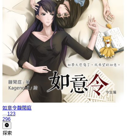
如意令
馥閒庭
1
2
3
296
探索