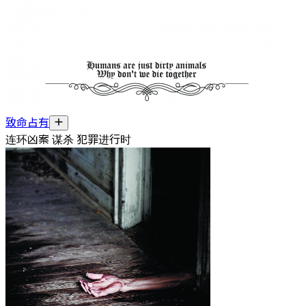
致命占有
连环凶案 谋杀 犯罪进行时