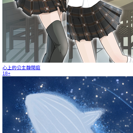
心上的公主
馥閒庭
18+