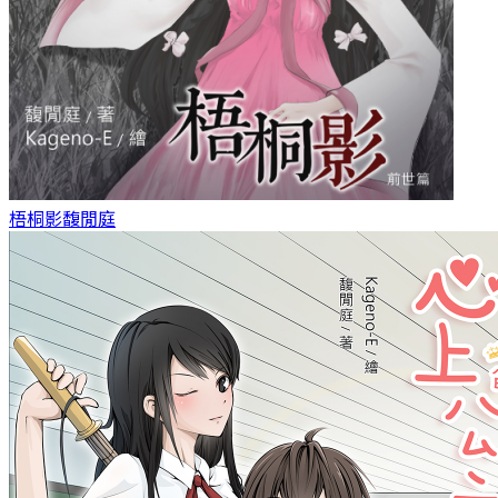
梧桐影
馥閒庭