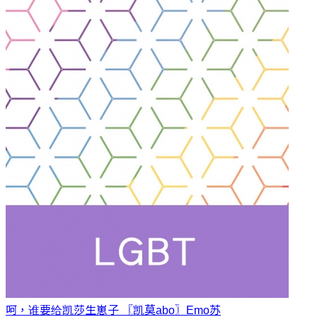
呵，谁要给凯莎生崽子 〖凯莫abo〗
Emo苏