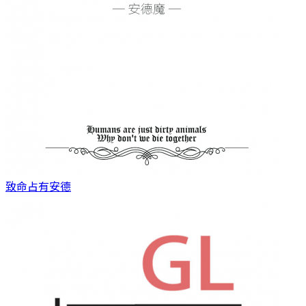
致命占有
安德