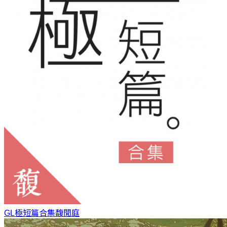
GL極短篇合集
馥閒庭