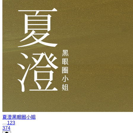
夏澄
黑眼圈小姐
1
2
3
374