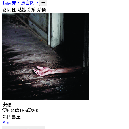
我认罪，法官阁下
女同性 姑嫂关系 爱情
安德
604
185
200
熱門書單
Sm