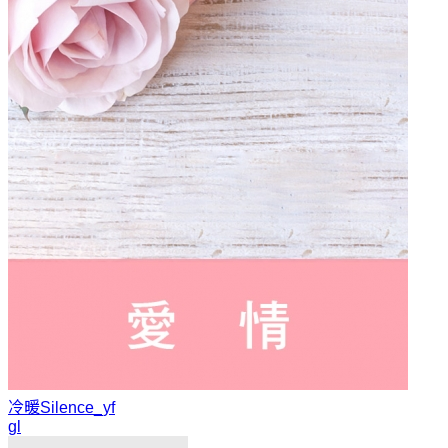
冷暖
Silence_yf
gl