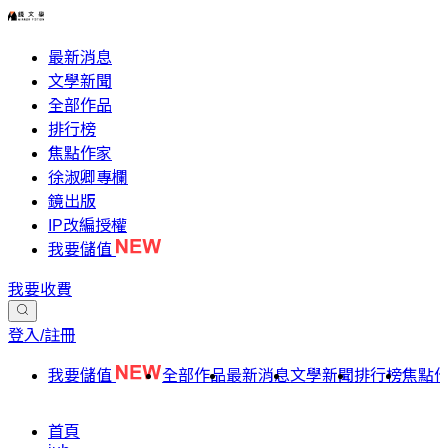
最新消息
文學新聞
全部作品
排行榜
焦點作家
徐淑卿專欄
鏡出版
IP改編授權
我要儲值
我要收費
登入/註冊
我要儲值
全部作品
最新消息
文學新聞
排行榜
焦點
首頁