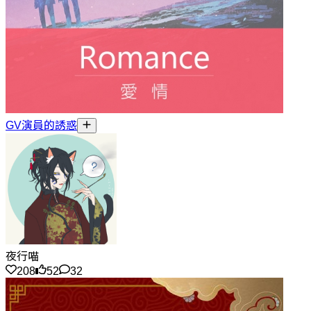
GV演員的誘惑
夜行喵
208
52
32