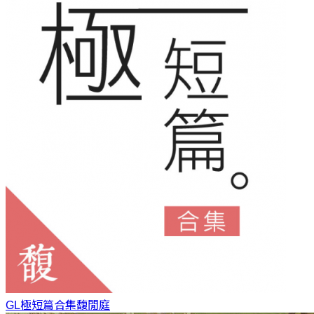
GL極短篇合集
馥閒庭