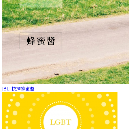
[BL] 抉擇
蜂蜜醬