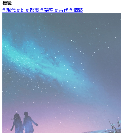
標籤
# 現代
# bl
# 都市
# 架空
# 古代
# 情慾