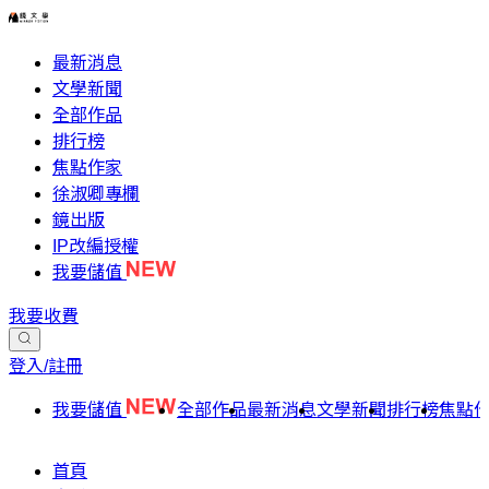
最新消息
文學新聞
全部作品
排行榜
焦點作家
徐淑卿專欄
鏡出版
IP改編授權
我要儲值
我要收費
登入/註冊
我要儲值
全部作品
最新消息
文學新聞
排行榜
焦點
首頁