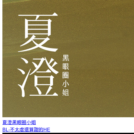
夏澄
黑眼圈小姐
BL-不太虐還算甜的HE