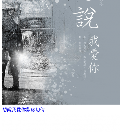
想說我愛你
紫藤幻伶