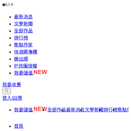
最新消息
文學新聞
全部作品
排行榜
焦點作家
徐淑卿專欄
鏡出版
IP改編授權
我要儲值
我要收費
登入/註冊
我要儲值
全部作品
最新消息
文學新聞
排行榜
焦點
首頁