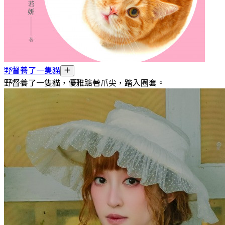
野督養了一隻貓
野督養了一隻貓，優雅踮著爪尖，踏入圈套。