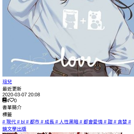
瑄兒
最近更新
2020-03-07 20:08
4
0
書單簡介
標籤
# 現代
# bl
# 都市
# 成長
# 人性黑暗
# 都會愛情
# 甜
# 貪婪
#
鏡文學出版