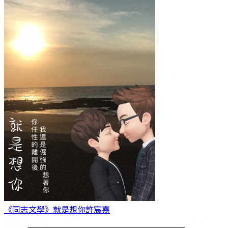
《同志文學》就是想你
許宸嘉