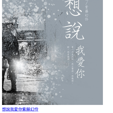
想說我愛你
紫藤幻伶