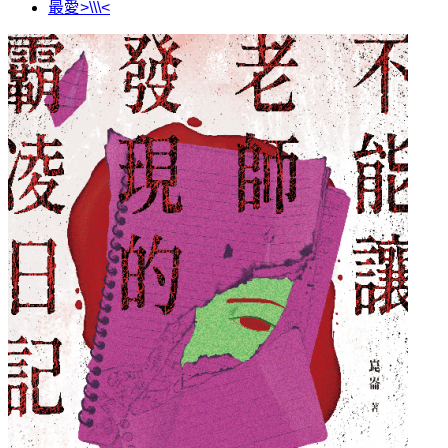
最愛>\\\<