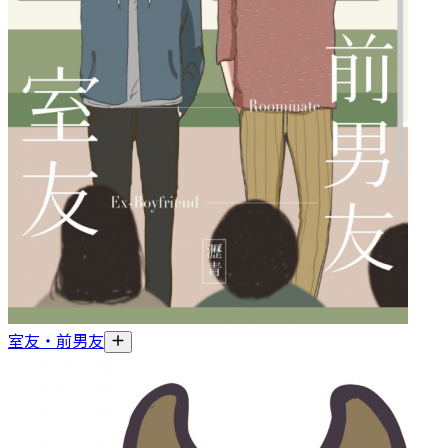
室友‧前男友