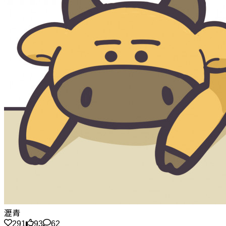
瀝青
291
93
62