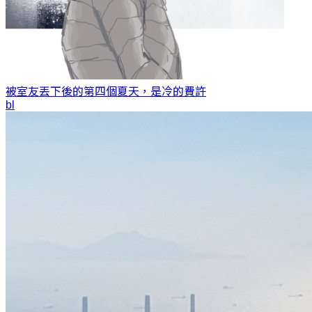
被室友丟下後的第四個夏天，是冷的
費許
bl