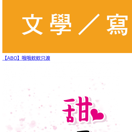
【ABO】哦哦欸欸
只渡