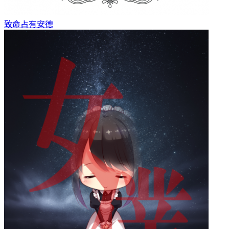
致命占有
安德