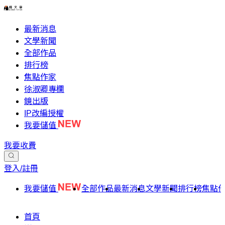
最新消息
文學新聞
全部作品
排行榜
焦點作家
徐淑卿專欄
鏡出版
IP改編授權
我要儲值
我要收費
登入/註冊
我要儲值
全部作品
最新消息
文學新聞
排行榜
焦點
首頁