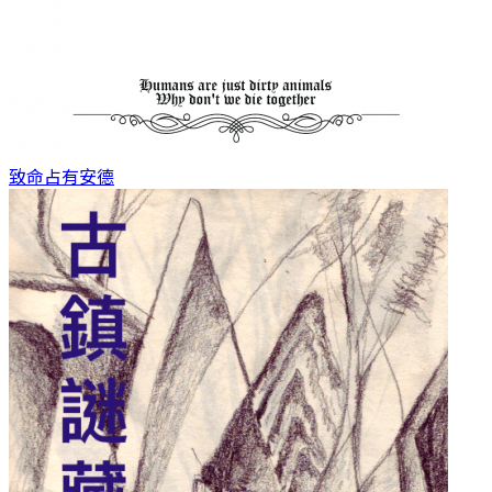
致命占有
安德