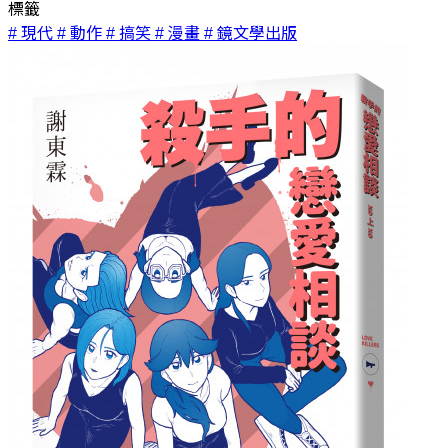
標籤
# 現代
# 動作
# 搞笑
# 漫畫
# 鏡文學出版