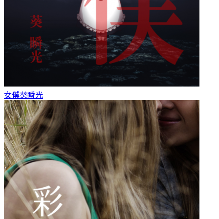
女僕
葵瞬光