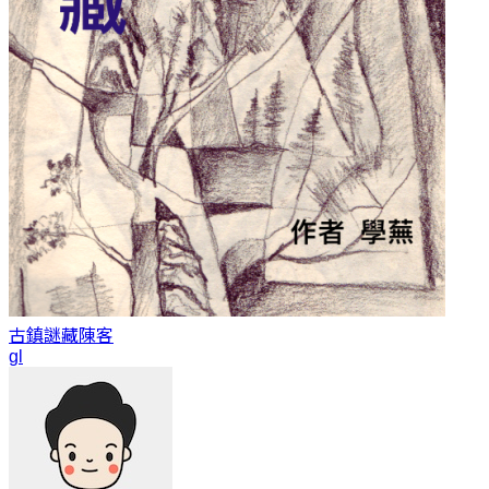
古鎮謎藏
陳客
gl