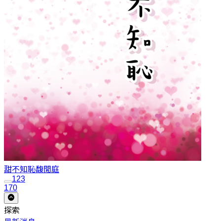
甜不知恥
馥閒庭
1
2
3
170
探索