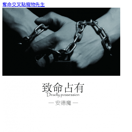
奪命交叉點
寵物先生