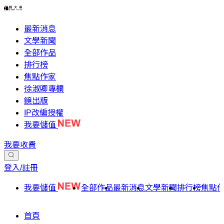
最新消息
文學新聞
全部作品
排行榜
焦點作家
徐淑卿專欄
鏡出版
IP改編授權
我要儲值
我要收費
登入/註冊
我要儲值
全部作品
最新消息
文學新聞
排行榜
焦點
首頁