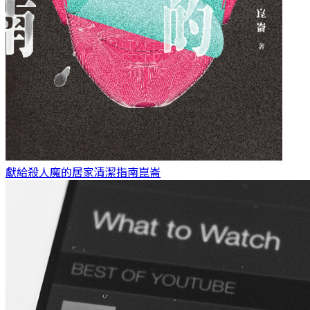
獻給殺人魔的居家清潔指南
崑崙