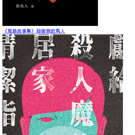
《鬼島故事集》殺破狼
飲馬人