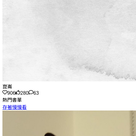
崑崙
906
280
63
熱門書單
存著慢慢看