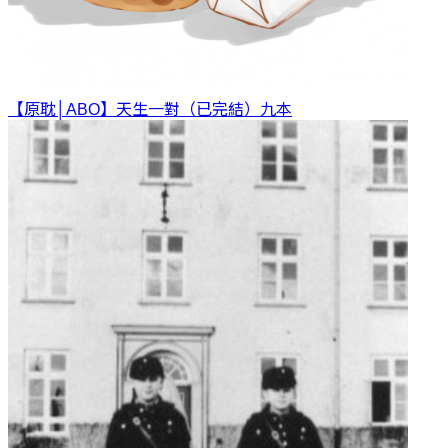
【原耽│ABO】天生一對（已完結）
九本