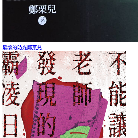
最壞的時光
鄭栗兒