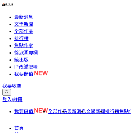
最新消息
文學新聞
全部作品
排行榜
焦點作家
徐淑卿專欄
鏡出版
IP改編授權
我要儲值
我要收費
登入/註冊
我要儲值
全部作品
最新消息
文學新聞
排行榜
焦點
首頁