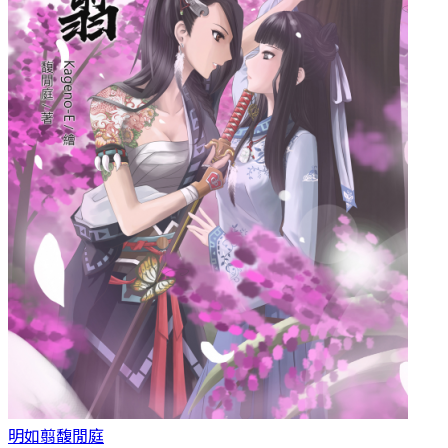
明如翦
馥閒庭