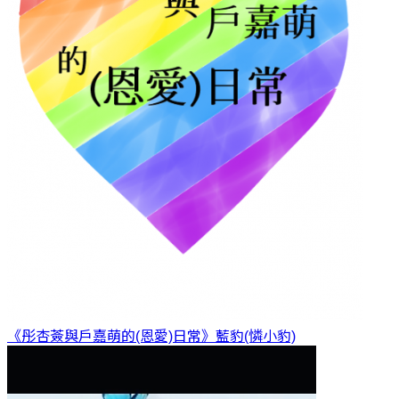
《彤杏薟與戶嘉萌的(恩愛)日常》
藍豹(憐小豹)