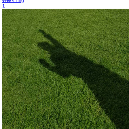
媄晶
KYing
1