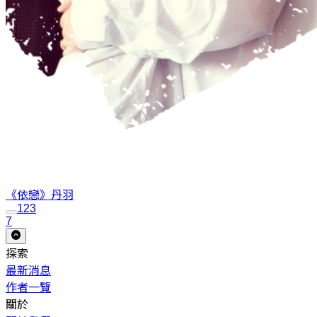
《依戀》
丹羽
1
2
3
7
探索
最新消息
作者一覽
關於