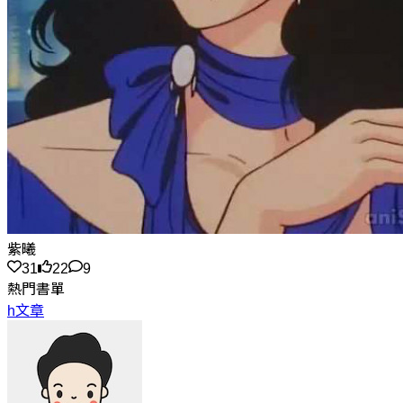
紫曦
31
22
9
熱門書單
h文章