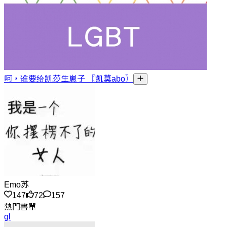
呵，谁要给凯莎生崽子 〖凯莫abo〗
Emo苏
147
72
157
熱門書單
gl