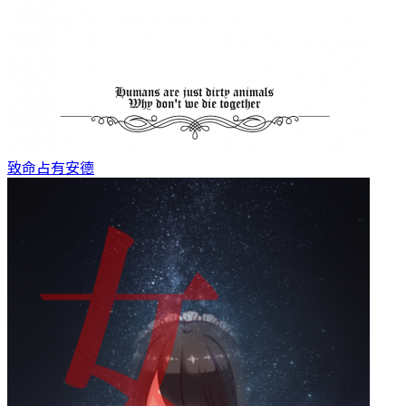
致命占有
安德