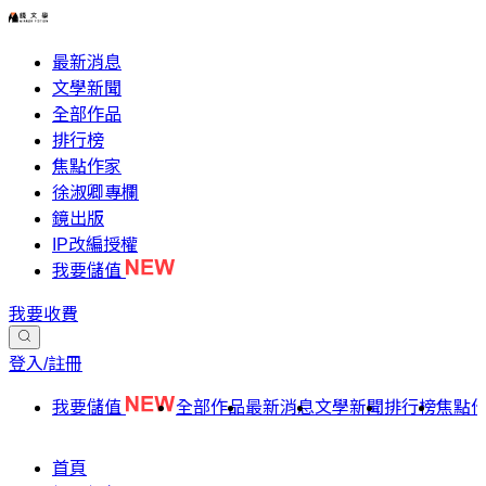
最新消息
文學新聞
全部作品
排行榜
焦點作家
徐淑卿專欄
鏡出版
IP改編授權
我要儲值
我要收費
登入/註冊
我要儲值
全部作品
最新消息
文學新聞
排行榜
焦點
首頁