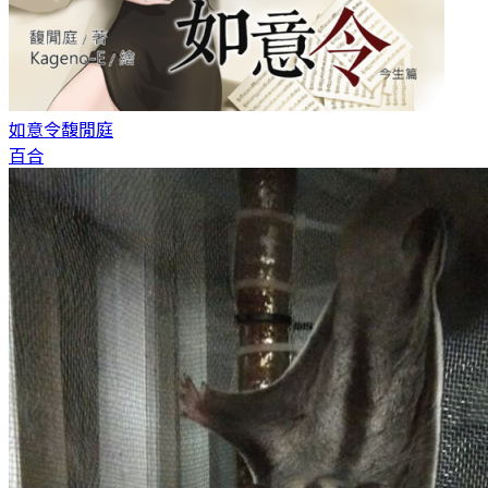
如意令
馥閒庭
百合