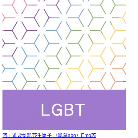
呵，谁要给凯莎生崽子 〖凯莫abo〗
Emo苏