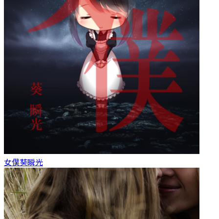
女僕
葵瞬光