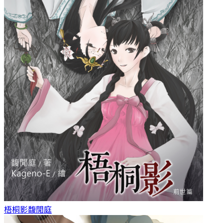
梧桐影
馥閒庭