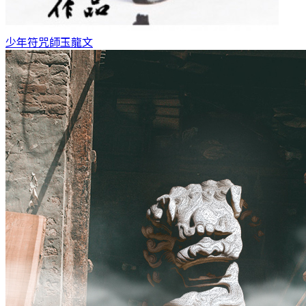
少年符咒師
玉龍文