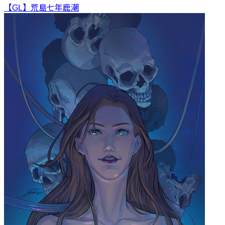
【GL】荒島七年
鹿潮