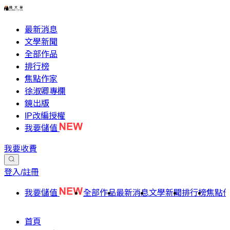
最新消息
文學新聞
全部作品
排行榜
焦點作家
徐淑卿專欄
鏡出版
IP改編授權
我要儲值
我要收費
登入/註冊
我要儲值
全部作品
最新消息
文學新聞
排行榜
焦點
首頁