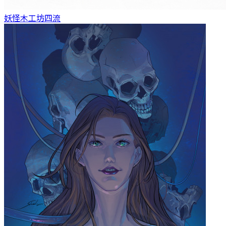
妖怪木工坊
四流