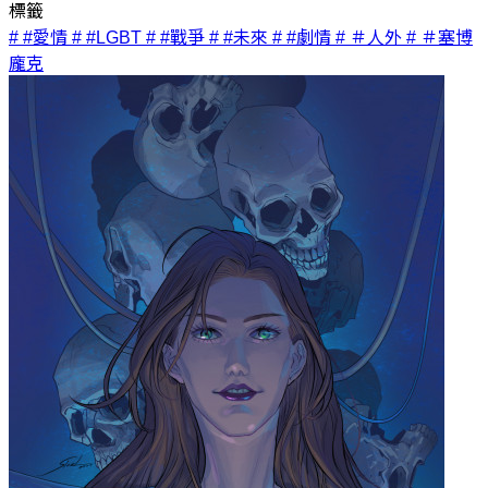
標籤
# #愛情
# #LGBT
# #戰爭
# #未來
# #劇情
# ＃人外
# ＃塞博
龐克