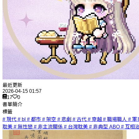
最近更新
2026-04-15 01:57
17
0
書單簡介
標籤
# 現代
# bl
# 都市
# 架空
# 悲劇
# 古代
# 穿越
# 職場職人
# 軍
耽美
# 無性戀
# 非主流關係
# 台灣耽美
# 非典型 ABO
# 互相