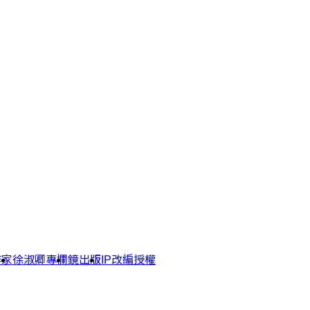
作家
徐淑卿專欄
鏡出版
IP改編授權