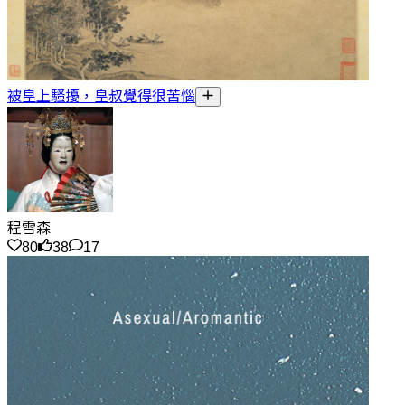
被皇上騷擾，皇叔覺得很苦惱
程雪森
80
38
17