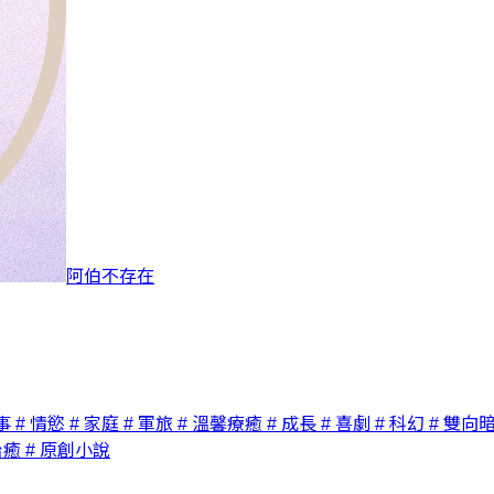
阿伯不存在
事
# 情慾
# 家庭
# 軍旅
# 溫馨療癒
# 成長
# 喜劇
# 科幻
# 雙向
治癒
# 原創小說