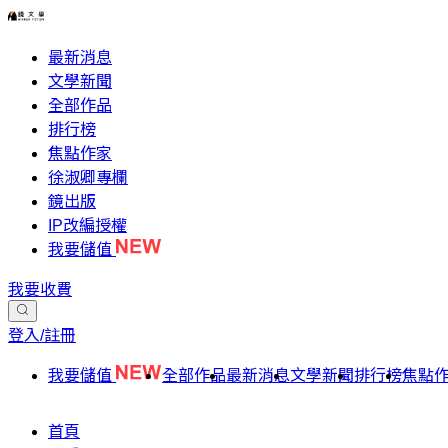
最新消息
文學新聞
全部作品
排行榜
焦點作家
徐淑卿專欄
鏡出版
IP改編授權
我要儲值
我要收費
登入/註冊
我要儲值
全部作品
最新消息
文學新聞
排行榜
焦點
首頁