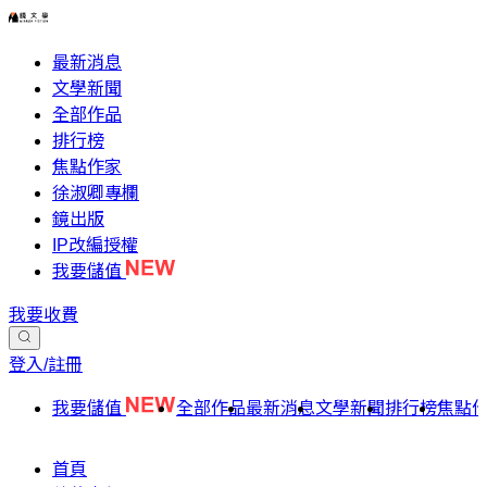
最新消息
文學新聞
全部作品
排行榜
焦點作家
徐淑卿專欄
鏡出版
IP改編授權
我要儲值
我要收費
登入/註冊
我要儲值
全部作品
最新消息
文學新聞
排行榜
焦點
首頁