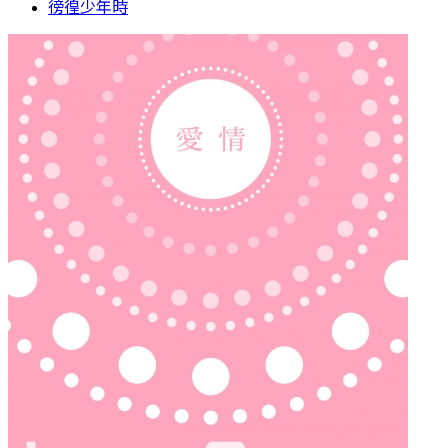
徬徨少年時