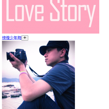
徬徨少年時