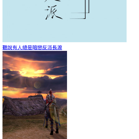
聽說有人總是暗戀反派
長渡