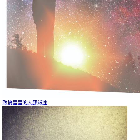
致摘星星的人
膠紙座