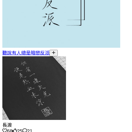
聽說有人總是暗戀反派
長渡
68
25
21