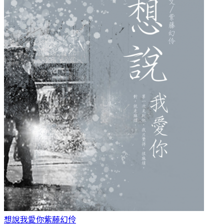
想說我愛你
紫藤幻伶