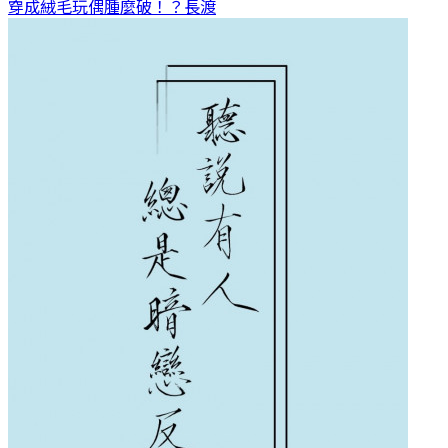
穿成絨毛玩偶腫麼破！？
長渡