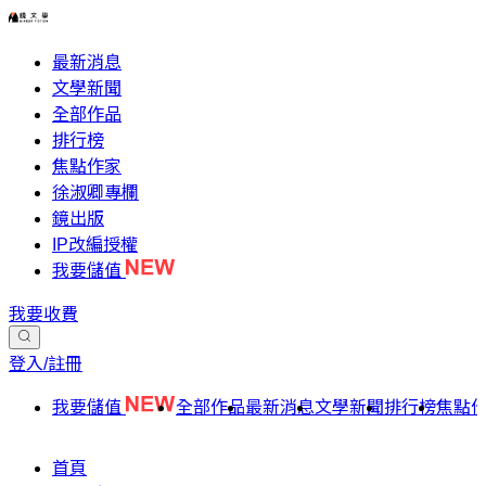
最新消息
文學新聞
全部作品
排行榜
焦點作家
徐淑卿專欄
鏡出版
IP改編授權
我要儲值
我要收費
登入/註冊
我要儲值
全部作品
最新消息
文學新聞
排行榜
焦點
首頁