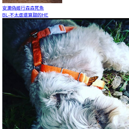
安瀾偽姬行
森森死魚
BL-不太虐還算甜的HE