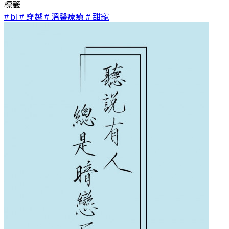
標籤
# bl
# 穿越
# 溫馨療癒
# 甜寵