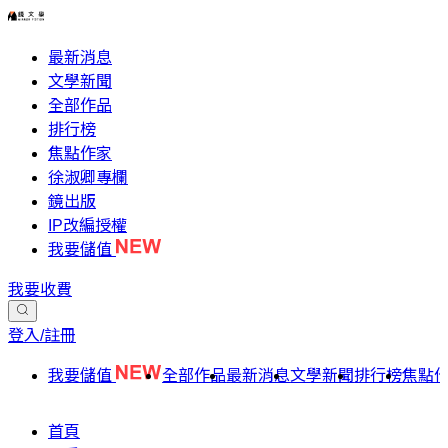
最新消息
文學新聞
全部作品
排行榜
焦點作家
徐淑卿專欄
鏡出版
IP改編授權
我要儲值
我要收費
登入/註冊
我要儲值
全部作品
最新消息
文學新聞
排行榜
焦點
首頁