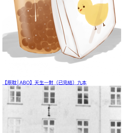
【原耽│ABO】天生一對（已完結）
九本