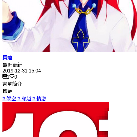
莫連
最近更新
2019-12-31 15:04
1
0
書單簡介
標籤
# 架空
# 穿越
# 情慾