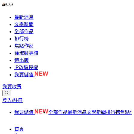
最新消息
文學新聞
全部作品
排行榜
焦點作家
徐淑卿專欄
鏡出版
IP改編授權
我要儲值
我要收費
登入/註冊
我要儲值
全部作品
最新消息
文學新聞
排行榜
焦點
首頁