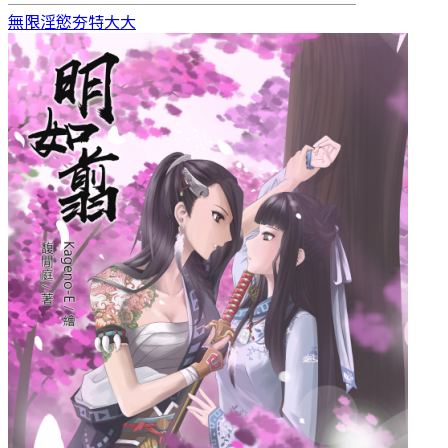
無限淫慾
夯特大大