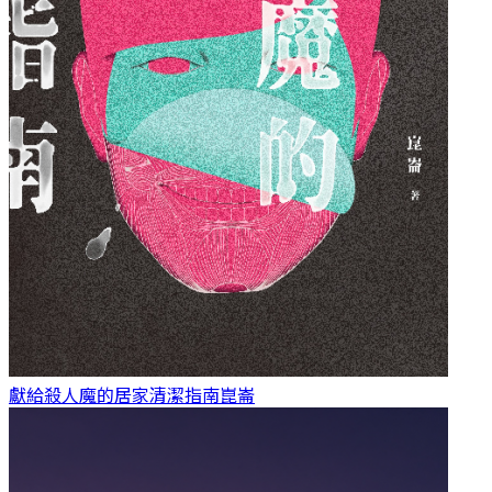
獻給殺人魔的居家清潔指南
崑崙