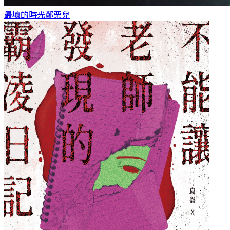
最壞的時光
鄭栗兒