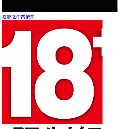
陰影之中
喬依絲