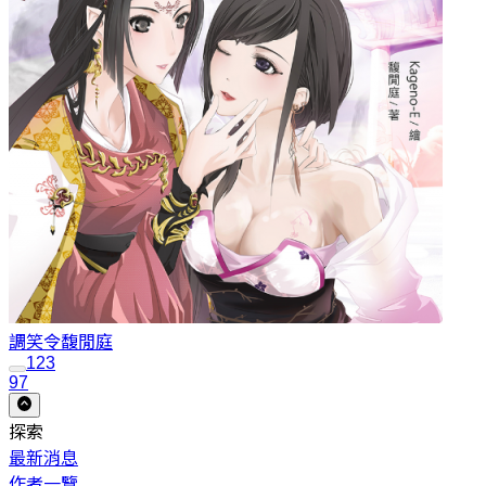
調笑令
馥閒庭
1
2
3
97
探索
最新消息
作者一覽