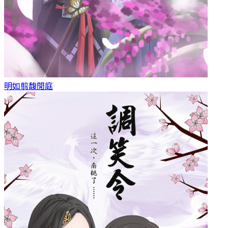
明如翦
馥閒庭