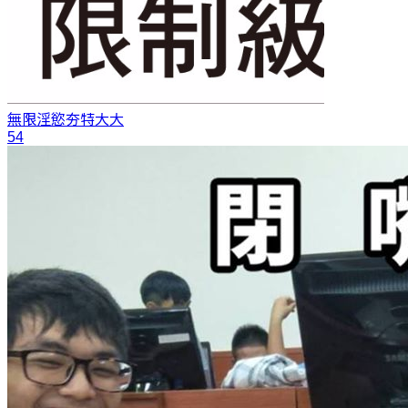
無限淫慾
夯特大大
54