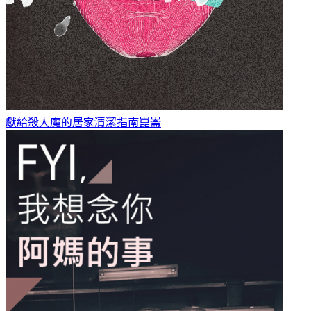
獻給殺人魔的居家清潔指南
崑崙