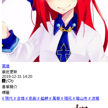
莫連
最近更新
2019-12-31 14:20
1
0
書單簡介
標籤
# 現代
# 言情
# 悲劇
# 艋舺
# 萬華
# 殘花
# 龍山寺
# 流鶯