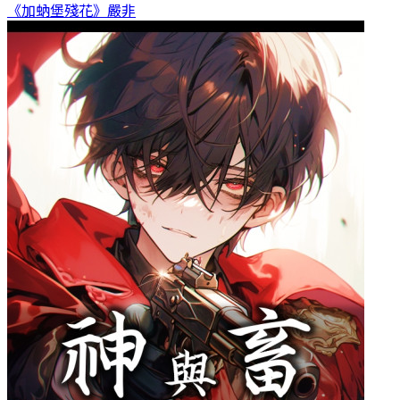
《加蚋堡殘花》
嚴非