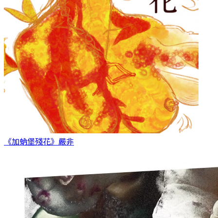
《加蚋堡殘花》
嚴非