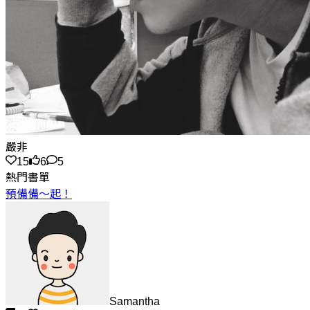
嚴非
15
6
5
熱門書單
預備備～起！
Samantha