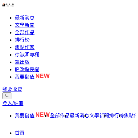
最新消息
文學新聞
全部作品
排行榜
焦點作家
徐淑卿專欄
鏡出版
IP改編授權
我要儲值
我要收費
登入/註冊
我要儲值
全部作品
最新消息
文學新聞
排行榜
焦點
首頁