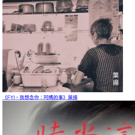
《FYI，我想念你：阿媽的事》
葉揚