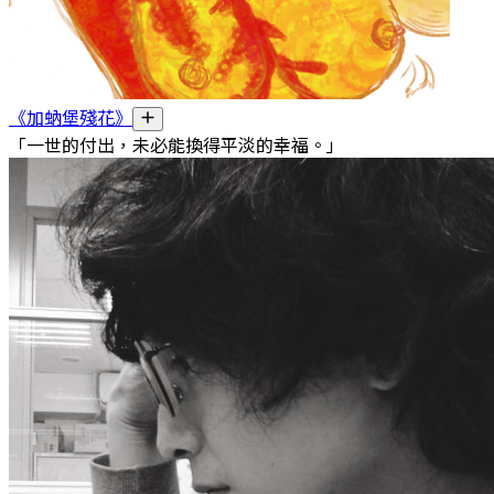
《加蚋堡殘花》
「一世的付出，未必能換得平淡的幸福。」