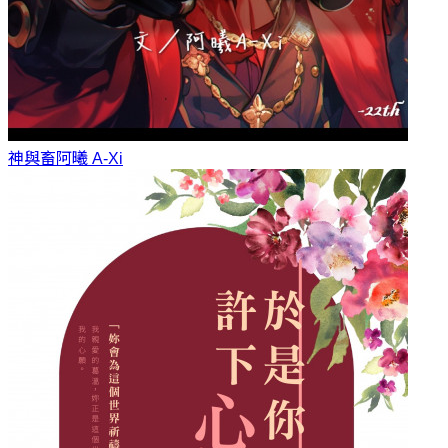
神與畜
阿曦 A-Xi