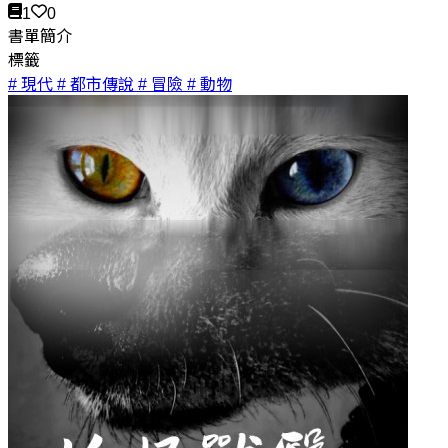
1
0
書單簡介
標籤
# 現代
# 都市傳說
# 冒險
# 動物