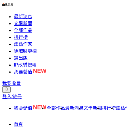
最新消息
文學新聞
全部作品
排行榜
焦點作家
徐淑卿專欄
鏡出版
IP改編授權
我要儲值
我要收費
登入/註冊
我要儲值
全部作品
最新消息
文學新聞
排行榜
焦點
首頁