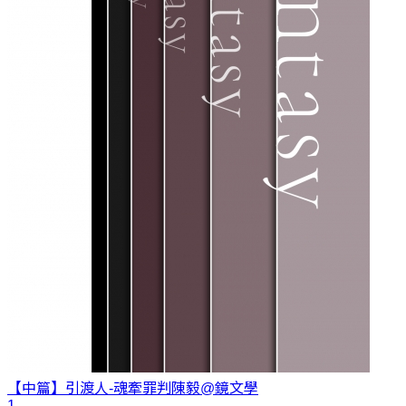
【中篇】引渡人-魂牽罪判
陳毅@鏡文學
1