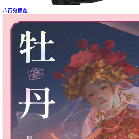
八百鬼
振鑫