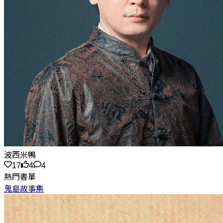
波西米鴨
17
4
4
熱門書單
鬼島故事集