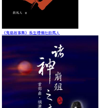
《鬼島故事集》長生禮儀社
飲馬人