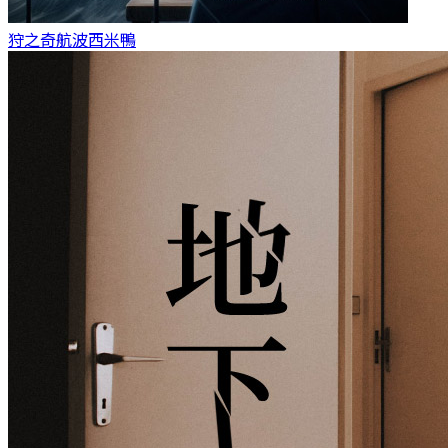
狩之奇航
波西米鴨