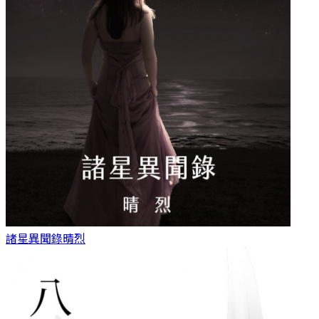
諸星異聞錄
晴烈