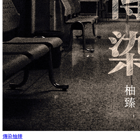
傳染
柚臻