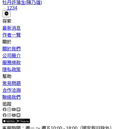
牡丹
許蒲生(陳乃雄)
1
2
3
4
探索
最新消息
作者一覽
關於
關於我們
公司簡介
服務條款
隱私政策
幫助
常見問題
合作洽詢
聯絡我們
追蹤
客服時間：週一 ～ 週五10:00 - 18:00（國定假日除外）