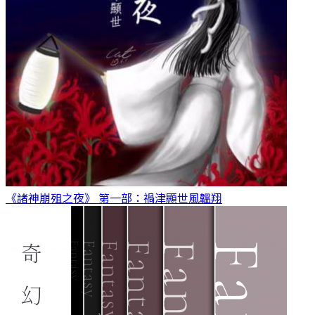
《諸神崩殂之夜》 第一部：禍津顯世
風韞翔