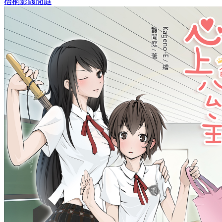
梧桐影
馥閒庭