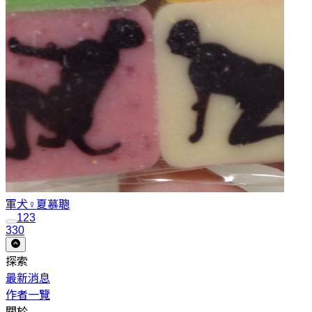
軍犬♀
夏慕聰
1
2
3
330
探索
最新消息
作者一覽
關於