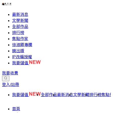
最新消息
文學新聞
全部作品
排行榜
焦點作家
徐淑卿專欄
鏡出版
IP改編授權
我要儲值
我要收費
登入/註冊
我要儲值
全部作品
最新消息
文學新聞
排行榜
焦點
首頁