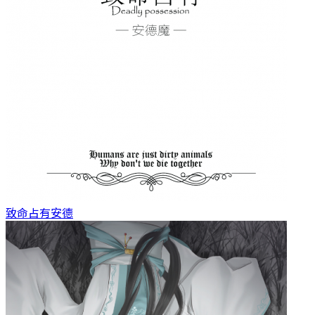
致命占有
安德