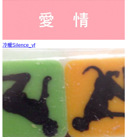
冷暖
Silence_yf