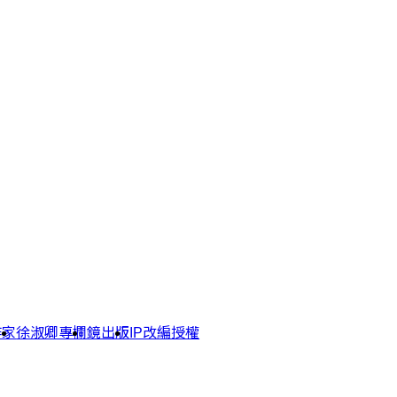
作家
徐淑卿專欄
鏡出版
IP改編授權