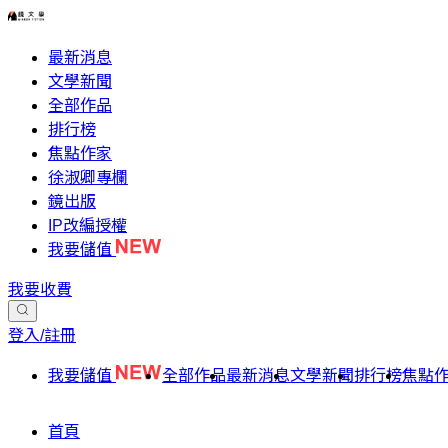
最新消息
文學新聞
全部作品
排行榜
焦點作家
徐淑卿專欄
鏡出版
IP改編授權
我要儲值
我要收費
登入/註冊
我要儲值
全部作品
最新消息
文學新聞
排行榜
焦點
首頁