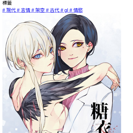
標籤
# 現代
# 言情
# 架空
# 古代
# gl
# 情慾