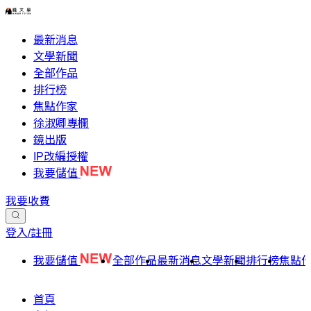
最新消息
文學新聞
全部作品
排行榜
焦點作家
徐淑卿專欄
鏡出版
IP改編授權
我要儲值
我要收費
登入/註冊
我要儲值
全部作品
最新消息
文學新聞
排行榜
焦點
首頁