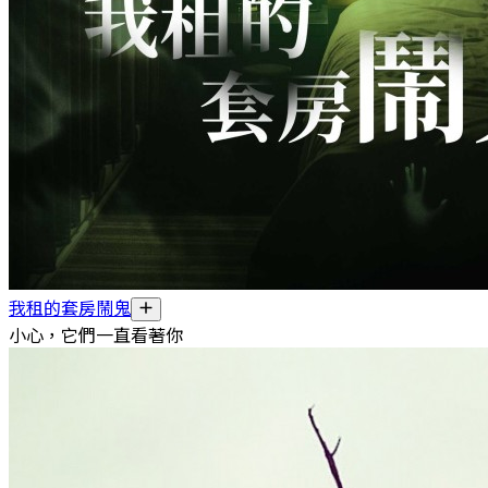
我租的套房鬧鬼
小心，它們一直看著你