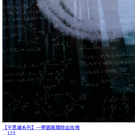
【不思議系列】一學園異聞錄
血玫瑰
1
2
3