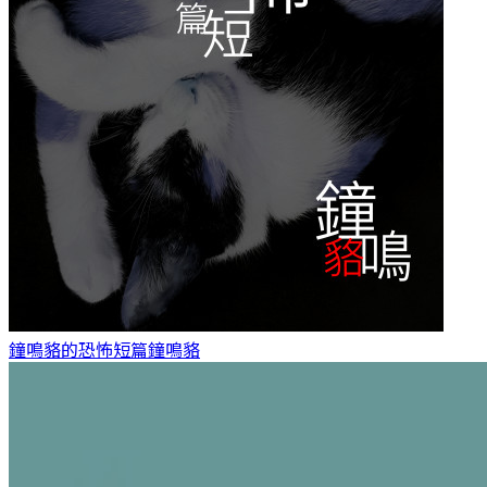
鐘鳴貉的恐怖短篇
鐘鳴貉