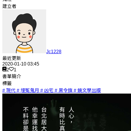
建立者
Jc1228
最近更新
2020-01-10 03:45
2
1
書單簡介
標籤
# 現代
# 埋冤鬼月
# 凶宅
# 黑令旗
# 鏡文學出版