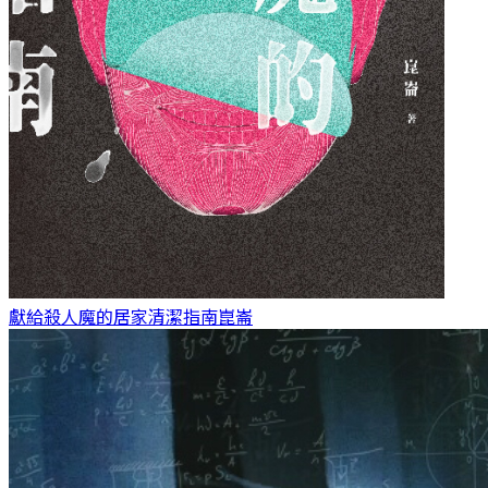
獻給殺人魔的居家清潔指南
崑崙