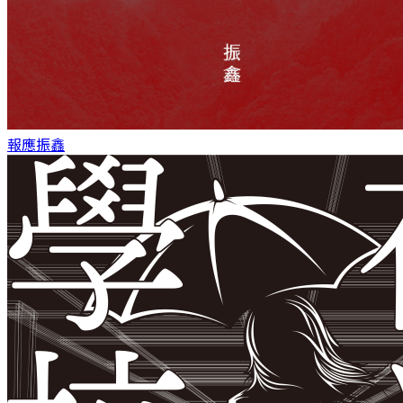
報應
振鑫