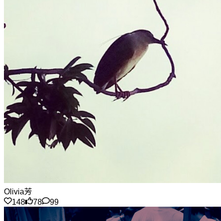
Olivia芳
148
78
99