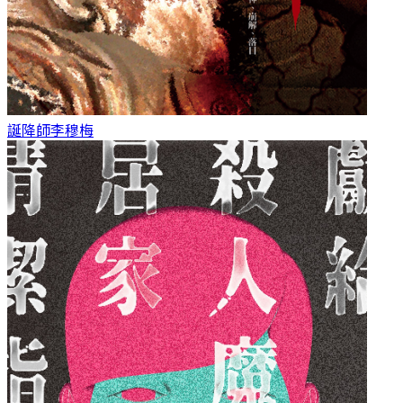
誕降師
李穆梅