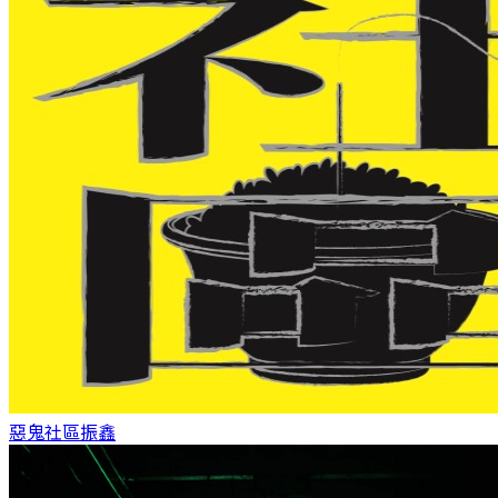
惡鬼社區
振鑫