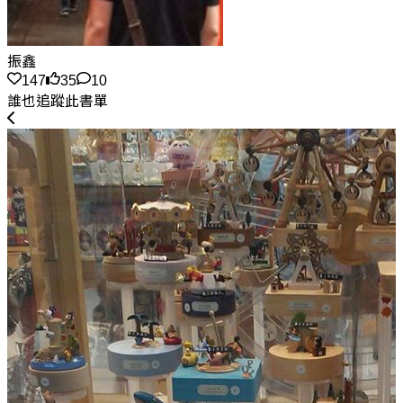
振鑫
147
35
10
誰也追蹤此書單