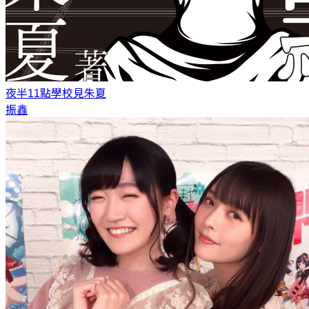
夜半11點學校見
朱夏
振鑫