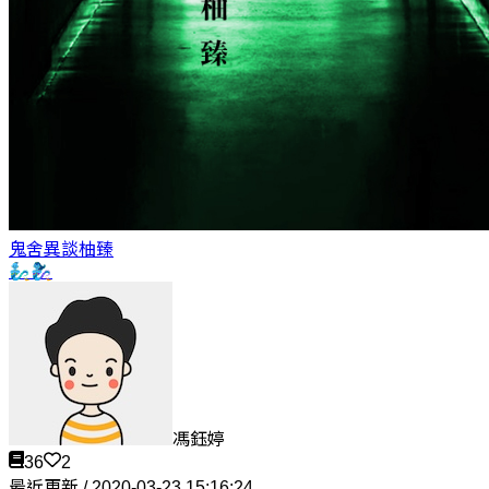
鬼舍異談
柚臻
🧞‍♂️🧞‍♀️
馮鈺婷
36
2
最近更新 / 2020-03-23 15:16:24