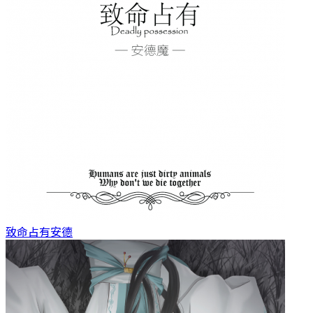
致命占有
安德