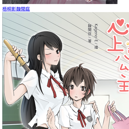
梧桐影
馥閒庭