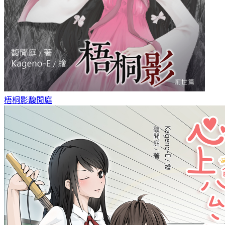
梧桐影
馥閒庭