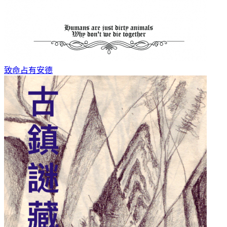
致命占有
安德