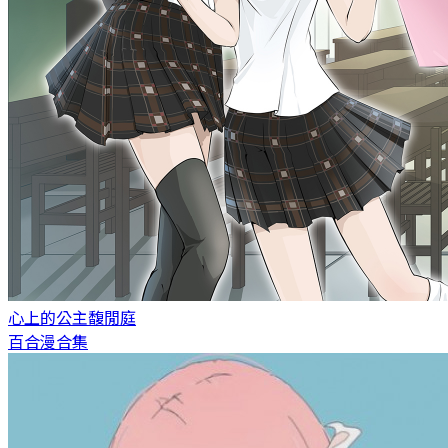
心上的公主
馥閒庭
百合漫合集