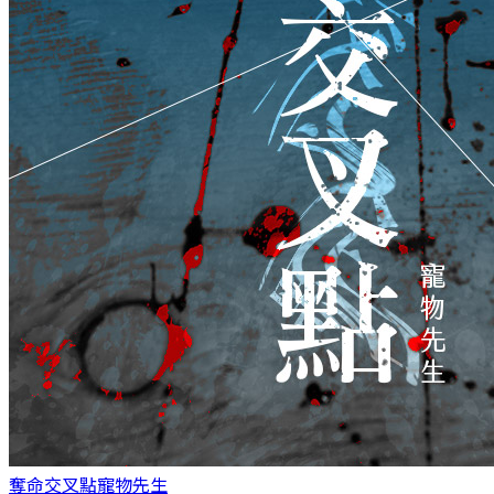
奪命交叉點
寵物先生