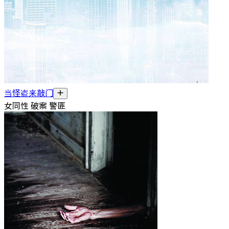
当怪盗来敲门
女同性 破案 警匪