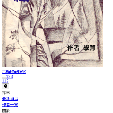
古鎮謎藏
陳客
1
2
3
112
探索
最新消息
作者一覽
關於