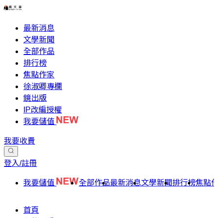
最新消息
文學新聞
全部作品
排行榜
焦點作家
徐淑卿專欄
鏡出版
IP改編授權
我要儲值
我要收費
登入/註冊
我要儲值
全部作品
最新消息
文學新聞
排行榜
焦點
首頁