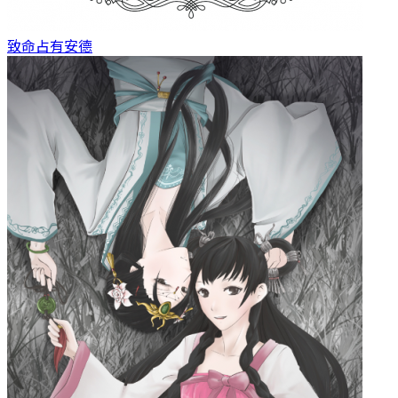
致命占有
安德