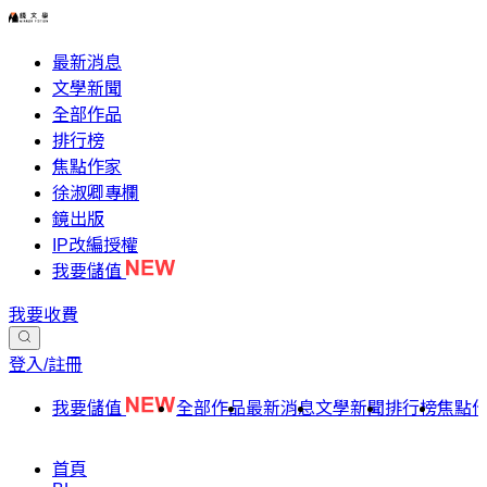
最新消息
文學新聞
全部作品
排行榜
焦點作家
徐淑卿專欄
鏡出版
IP改編授權
我要儲值
我要收費
登入/註冊
我要儲值
全部作品
最新消息
文學新聞
排行榜
焦點
首頁