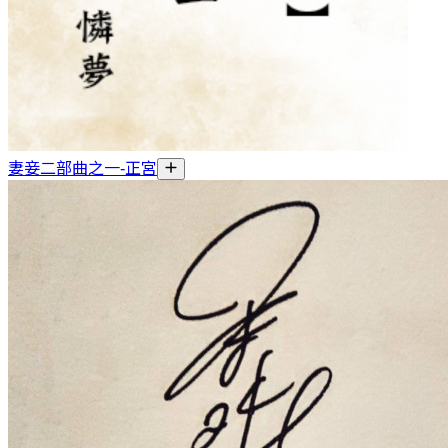
妻妾二部曲之一-正宮