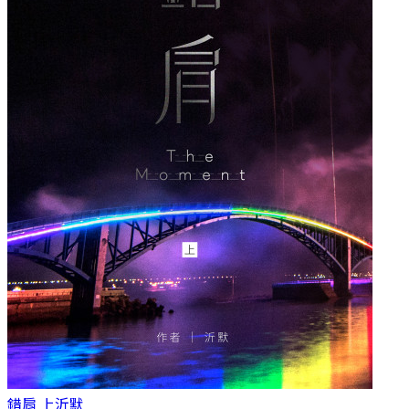
錯肩 上
沂默