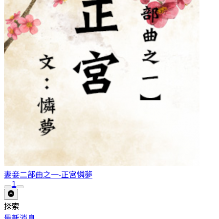
妻妾二部曲之一-正宮
憐夢
1
探索
最新消息