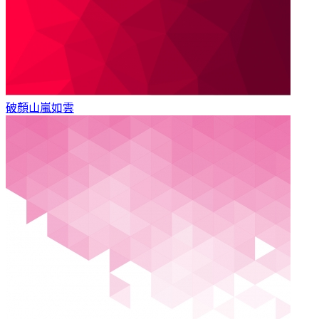
破顏
山嵐如雲