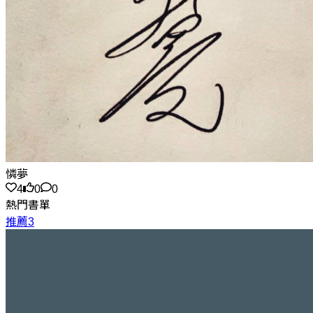
憐夢
4
0
0
熱門書單
推薦3