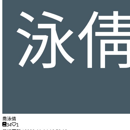
喬泳倩
34
1