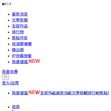
最新消息
文學新聞
全部作品
排行榜
焦點作家
徐淑卿專欄
鏡出版
IP改編授權
我要儲值
我要收費
登入/註冊
我要儲值
全部作品
最新消息
文學新聞
排行榜
焦點
首頁