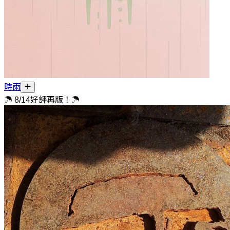
時雨
☂ 8/14好評再版！☂