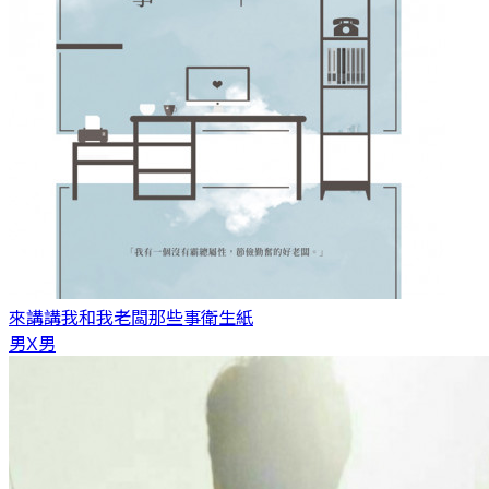
來講講我和我老闆那些事
衛生紙
男X男