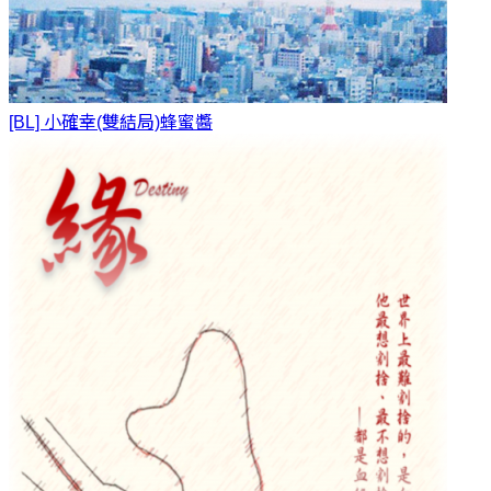
[BL] 小確幸(雙結局)
蜂蜜醬