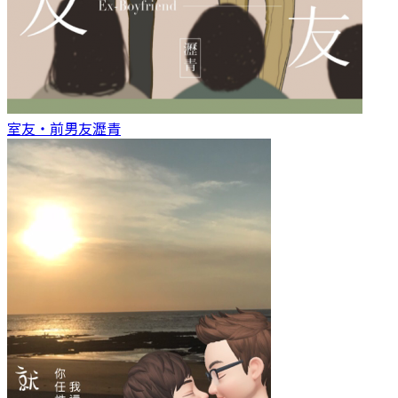
室友‧前男友
瀝青