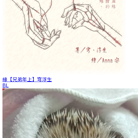
緣【兄弟年上】
穹浮生
BL