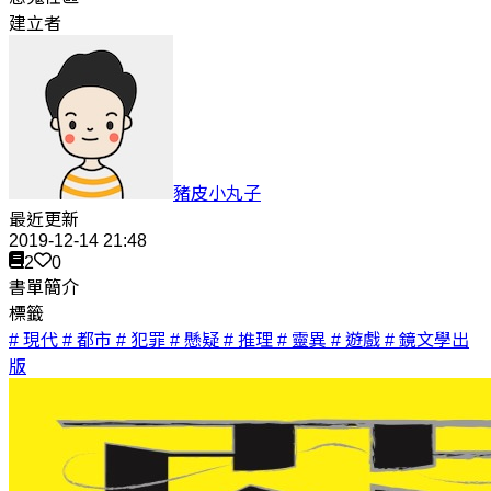
建立者
豬皮小丸子
最近更新
2019-12-14 21:48
2
0
書單簡介
標籤
# 現代
# 都市
# 犯罪
# 懸疑
# 推理
# 靈異
# 遊戲
# 鏡文學出
版