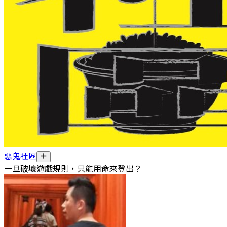
惡鬼社區
一旦破壞遊戲規則，只能用命來登出？