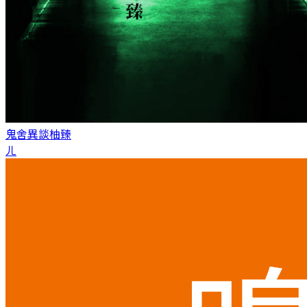
鬼舍異談
柚臻
ㄦ