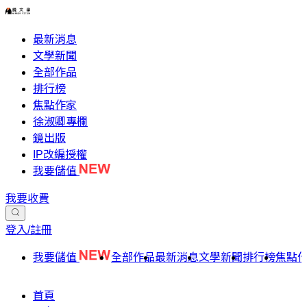
最新消息
文學新聞
全部作品
排行榜
焦點作家
徐淑卿專欄
鏡出版
IP改編授權
我要儲值
我要收費
登入/註冊
我要儲值
全部作品
最新消息
文學新聞
排行榜
焦點
首頁