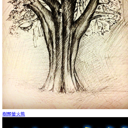
樹葬
螢火熊