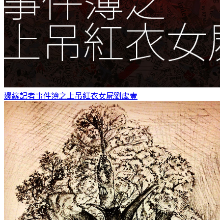
邊緣記者事件簿之上吊紅衣女屍
劉虛壹