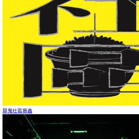
惡鬼社區
振鑫