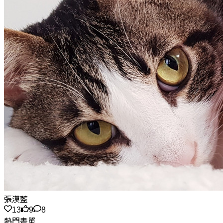
張漠藍
13
9
8
熱門書單