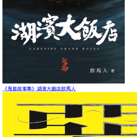
《鬼島故事集》湖濱大飯店
飲馬人