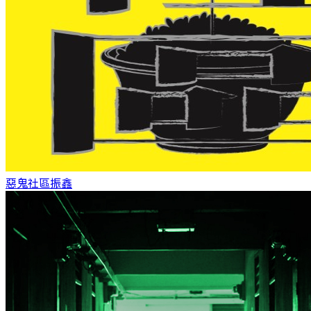
惡鬼社區
振鑫