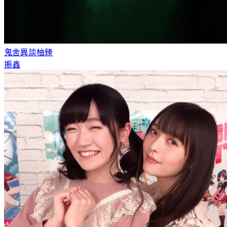
鬼舍異談
柚臻
振鑫