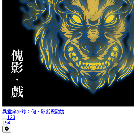
異靈案外錄：傀‧影戲
祝融婕
1
2
3
154