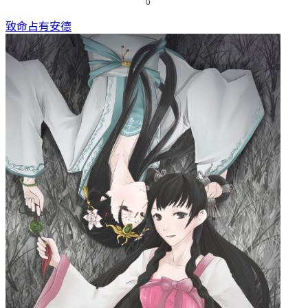
致命占有
安德