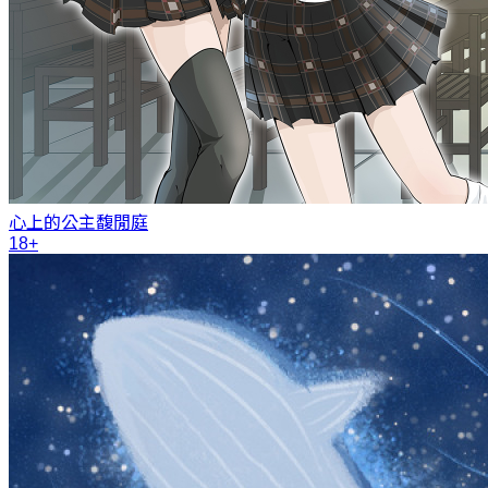
心上的公主
馥閒庭
18+