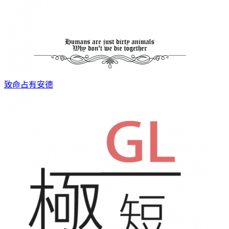
致命占有
安德