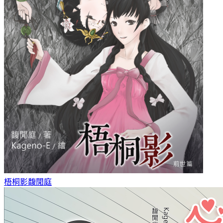
梧桐影
馥閒庭