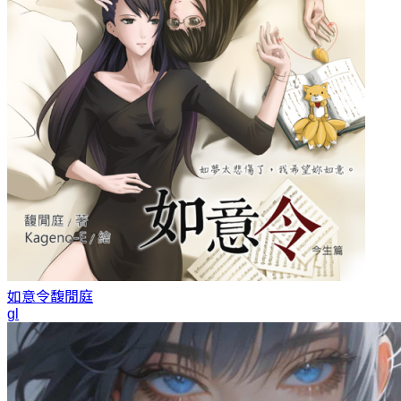
如意令
馥閒庭
gl