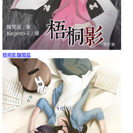
梧桐影
馥閒庭