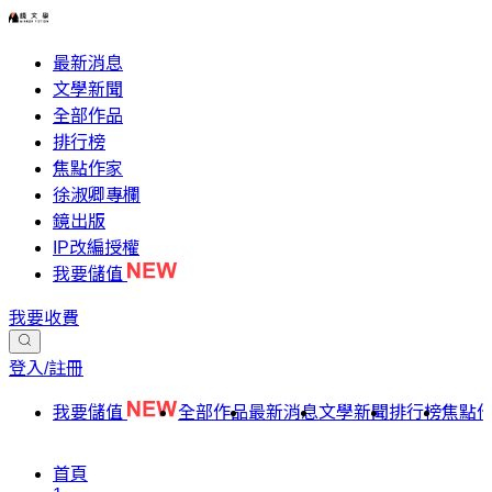
最新消息
文學新聞
全部作品
排行榜
焦點作家
徐淑卿專欄
鏡出版
IP改編授權
我要儲值
我要收費
登入/註冊
我要儲值
全部作品
最新消息
文學新聞
排行榜
焦點
首頁