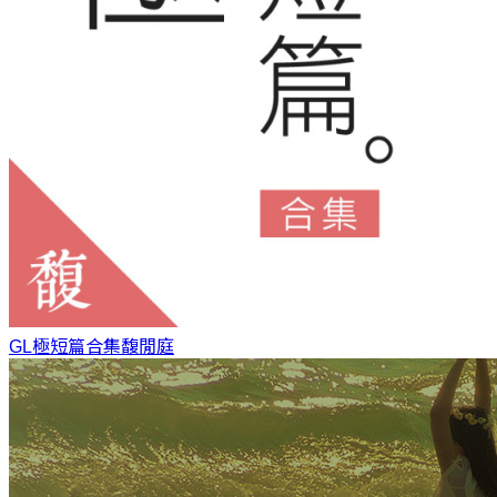
GL極短篇合集
馥閒庭