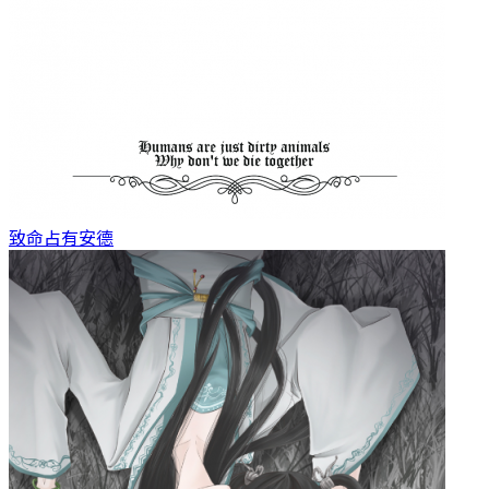
致命占有
安德