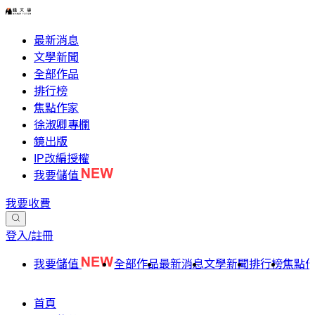
最新消息
文學新聞
全部作品
排行榜
焦點作家
徐淑卿專欄
鏡出版
IP改編授權
我要儲值
我要收費
登入/註冊
我要儲值
全部作品
最新消息
文學新聞
排行榜
焦點
首頁