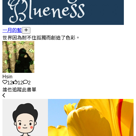
一月的藍
世界因為耐不住孤獨而創造了色彩。
Hsin
12
12
2
誰也追蹤此書單