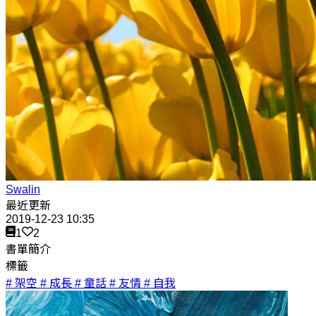
Swalin
最近更新
2019-12-23 10:35
1
2
書單簡介
標籤
# 架空
# 成長
# 童話
# 友情
# 自我