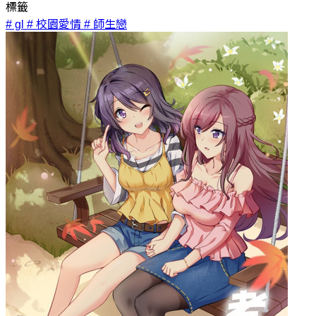
標籤
# gl
# 校園愛情
# 師生戀