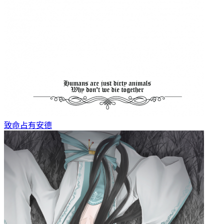
致命占有
安德