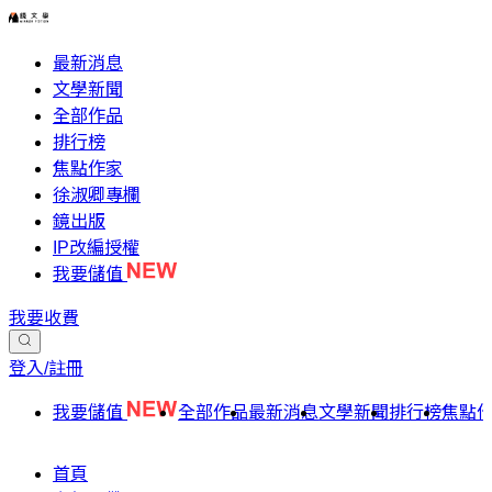
最新消息
文學新聞
全部作品
排行榜
焦點作家
徐淑卿專欄
鏡出版
IP改編授權
我要儲值
我要收費
登入/註冊
我要儲值
全部作品
最新消息
文學新聞
排行榜
焦點
首頁