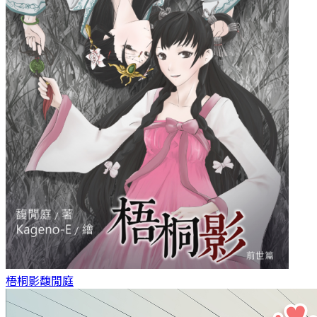
梧桐影
馥閒庭