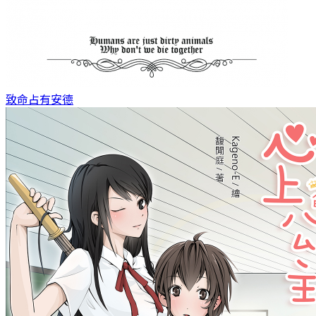
致命占有
安德