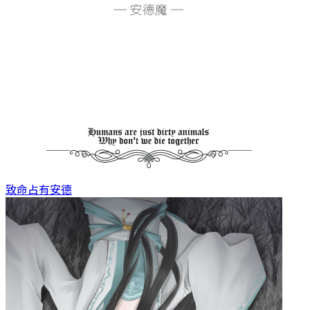
致命占有
安德