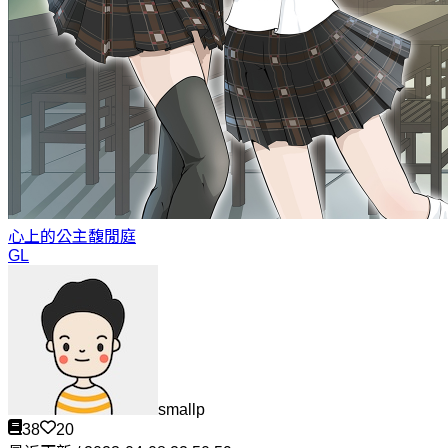
心上的公主
馥閒庭
GL
smallp
38
20