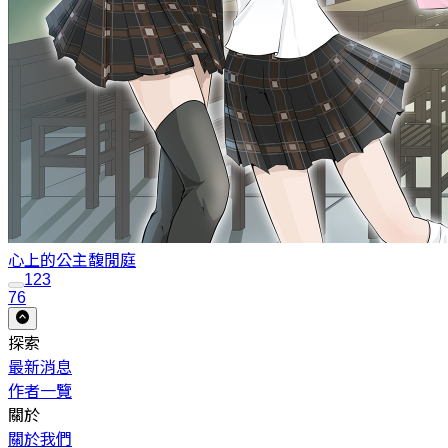
心上的公主
馥閒庭
1
2
3
76
探索
最新消息
作者一覽
關於
關於我們