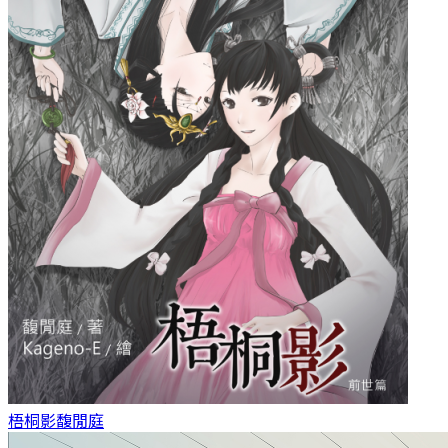
梧桐影
馥閒庭