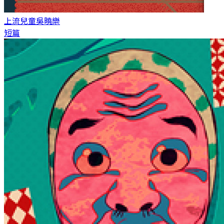
上流兒童
吳曉樂
短篇