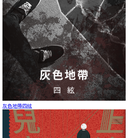
灰色地帶
四絃