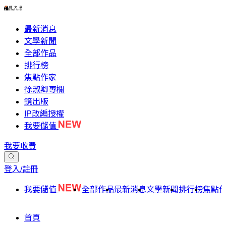
最新消息
文學新聞
全部作品
排行榜
焦點作家
徐淑卿專欄
鏡出版
IP改編授權
我要儲值
我要收費
登入/註冊
我要儲值
全部作品
最新消息
文學新聞
排行榜
焦點
首頁