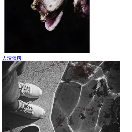
人渣
張筠