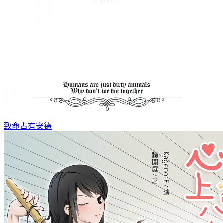
致命占有
安德