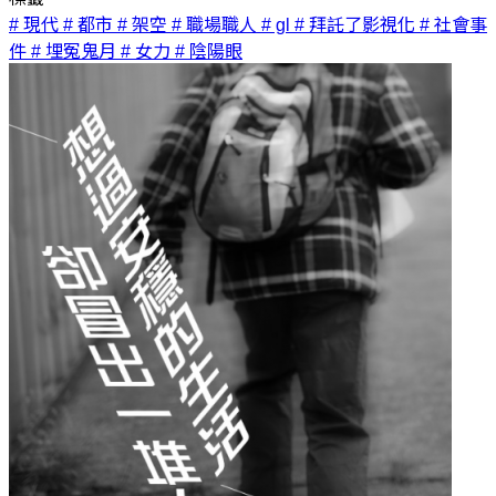
# 現代
# 都市
# 架空
# 職場職人
# gl
# 拜託了影視化
# 社會事
件
# 埋冤鬼月
# 女力
# 陰陽眼