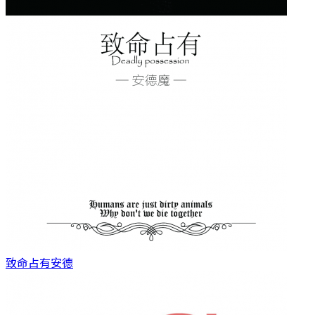
致命占有
安德