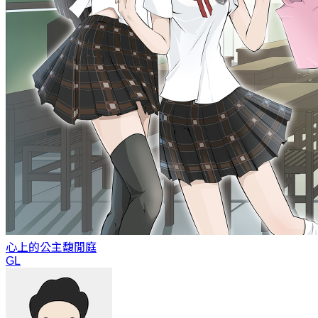
心上的公主
馥閒庭
GL