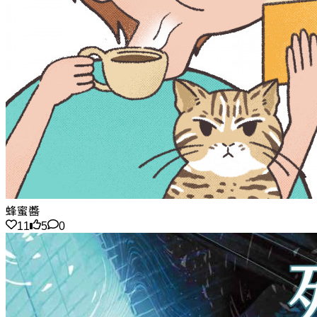
蜂蜜醬
11
5
0