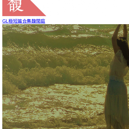
GL極短篇合集
馥閒庭