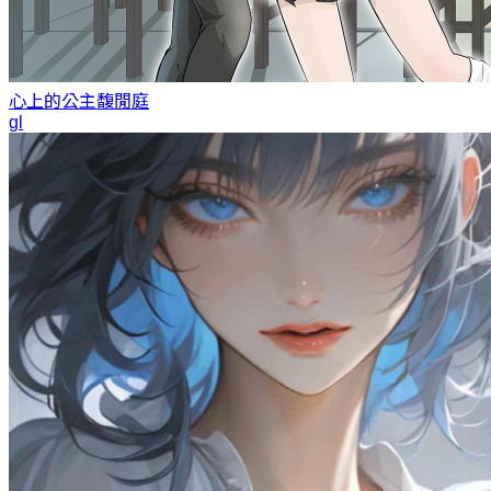
心上的公主
馥閒庭
gl