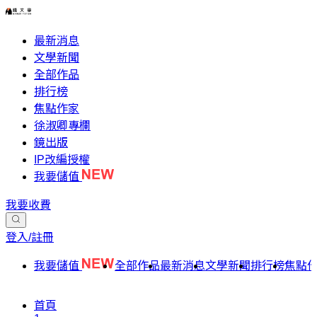
最新消息
文學新聞
全部作品
排行榜
焦點作家
徐淑卿專欄
鏡出版
IP改編授權
我要儲值
我要收費
登入/註冊
我要儲值
全部作品
最新消息
文學新聞
排行榜
焦點
首頁