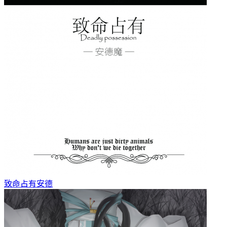
致命占有
安德