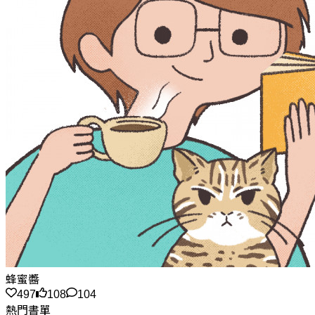
蜂蜜醬
497
108
104
熱門書單