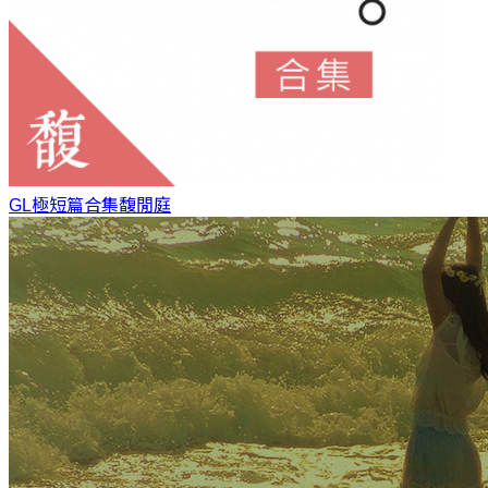
GL極短篇合集
馥閒庭