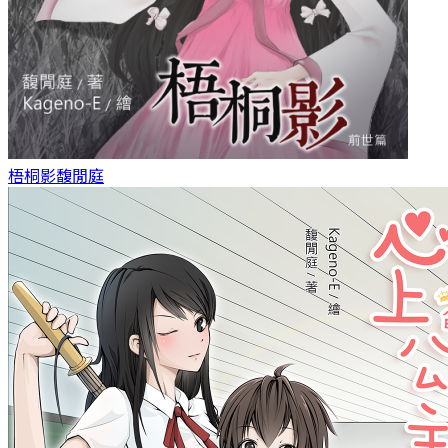
梧桐影
馥閒庭