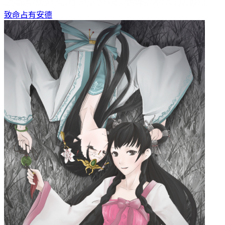
致命占有
安德