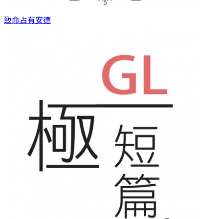
致命占有
安德