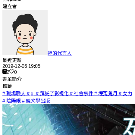
建立者
神的代言人
最近更新
2019-12-06 19:05
2
0
書單簡介
標籤
# 職場職人
# gl
# 拜託了影視化
# 社會事件
# 埋冤鬼月
# 女力
# 陰陽眼
# 鏡文學出版