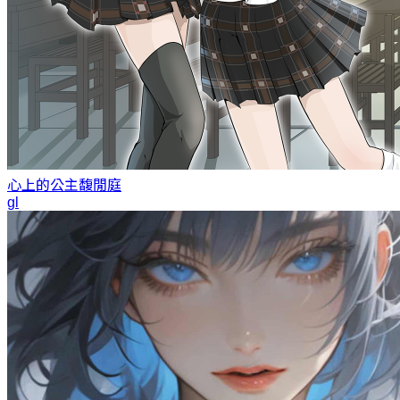
心上的公主
馥閒庭
gl