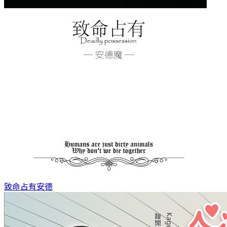
致命占有
安德