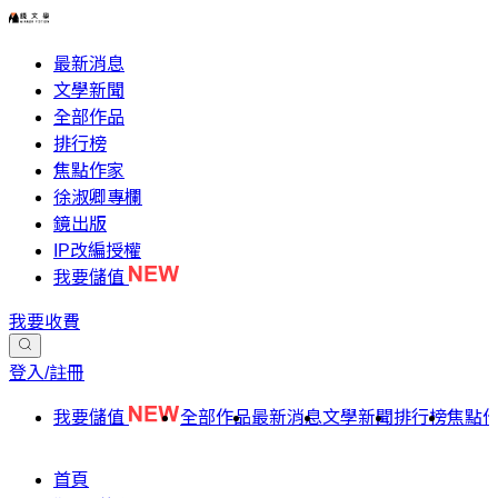
最新消息
文學新聞
全部作品
排行榜
焦點作家
徐淑卿專欄
鏡出版
IP改編授權
我要儲值
我要收費
登入/註冊
我要儲值
全部作品
最新消息
文學新聞
排行榜
焦點
首頁