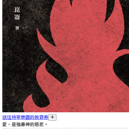
送往待宰樂園的赦罪券
愛，是強暴神的慈悲。