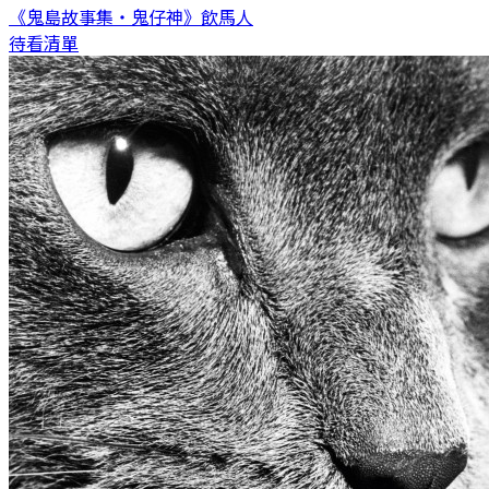
《鬼島故事集・鬼仔神》
飲馬人
待看清單