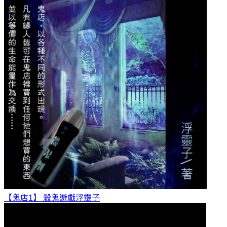
【鬼店1】 殺鬼遊戲
浮靈子