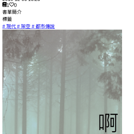
1
0
書單簡介
標籤
# 現代
# 架空
# 都市傳說