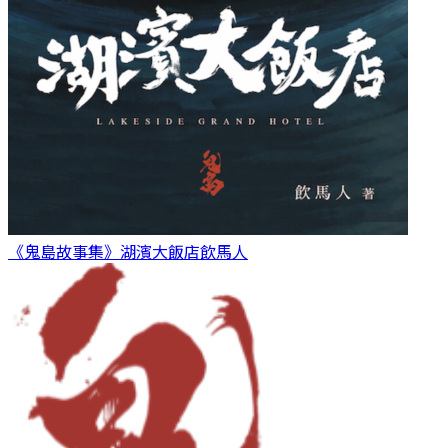
《鬼島故事集》湖濱大飯店
飲馬人