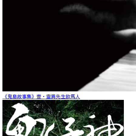
《鬼島故事集》壹・靈異先生
飲馬人