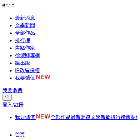
最新消息
文學新聞
全部作品
排行榜
焦點作家
徐淑卿專欄
鏡出版
IP改編授權
我要儲值
我要收費
登入/註冊
我要儲值
全部作品
最新消息
文學新聞
排行榜
焦點
首頁