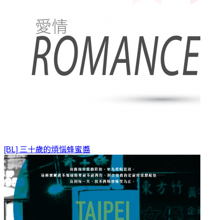
[BL] 三十歲的煩惱
蜂蜜醬