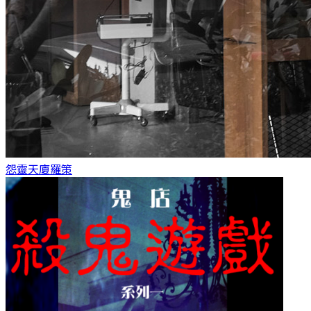
怨靈天廈
羅策