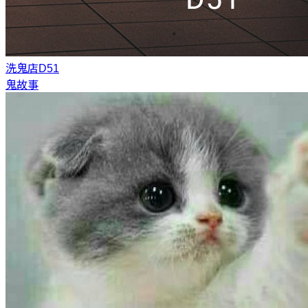
洗鬼店
D51
鬼故事