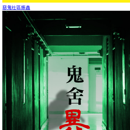
惡鬼社區
振鑫