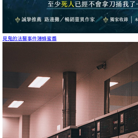
見鬼的法醫事件簿
蜂蜜醬