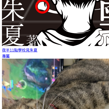
夜半11點學校見
朱夏
專屬