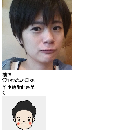
柚臻
182
49
36
誰也追蹤此書單