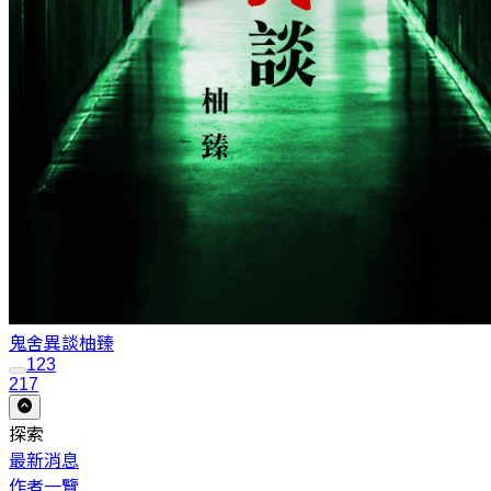
鬼舍異談
柚臻
1
2
3
217
探索
最新消息
作者一覽