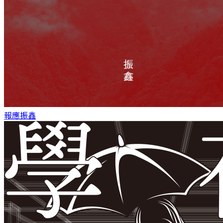
報應
振鑫