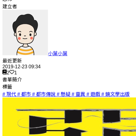
建立者
小葉小葉
最近更新
2019-12-23 09:34
2
1
書單簡介
標籤
# 現代
# 都市
# 都市傳說
# 懸疑
# 靈異
# 遊戲
# 鏡文學出版