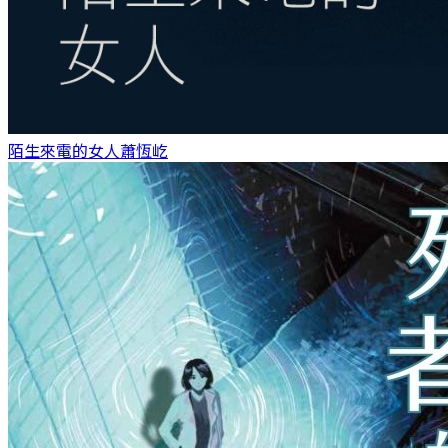
陌生來電的女人
蕭恆屹