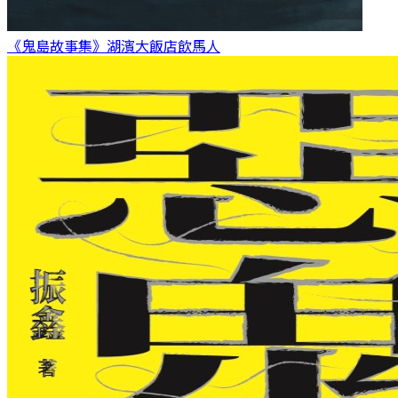
《鬼島故事集》湖濱大飯店
飲馬人