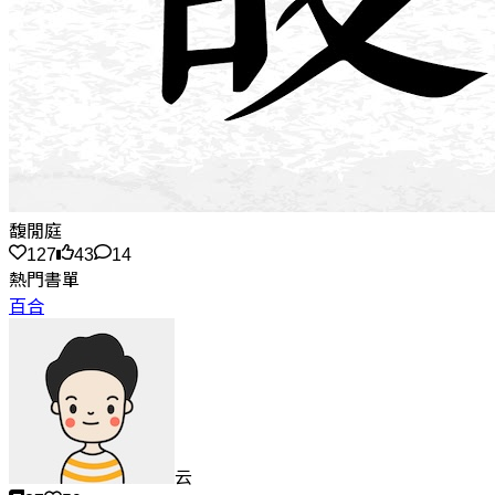
馥閒庭
127
43
14
熱門書單
百合
云