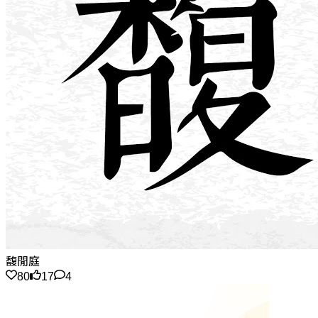
馥閒庭
80
17
4