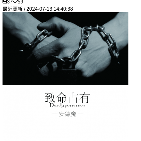
37
59
最近更新 / 2024-07-13 14:40:38