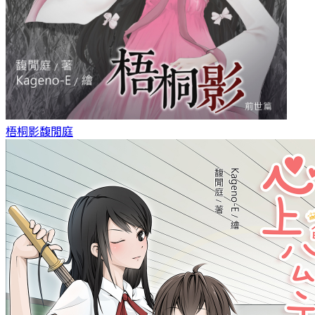
梧桐影
馥閒庭