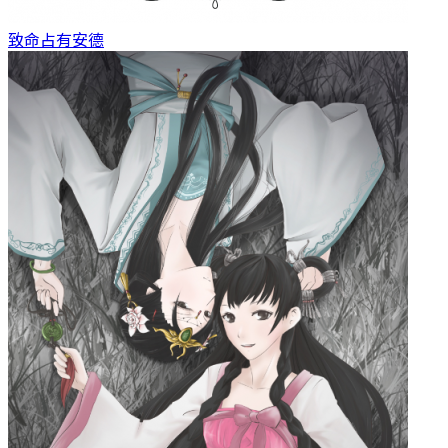
致命占有
安德