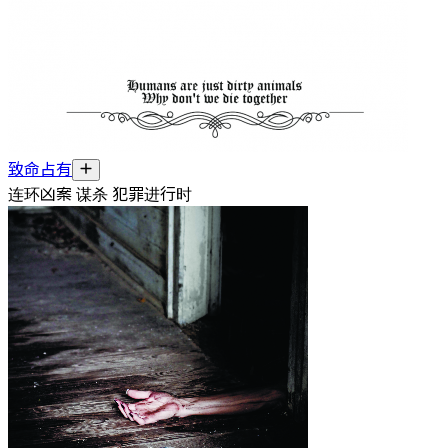
致命占有
连环凶案 谋杀 犯罪进行时