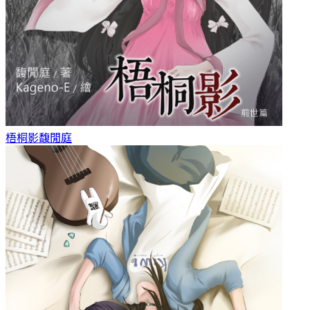
梧桐影
馥閒庭