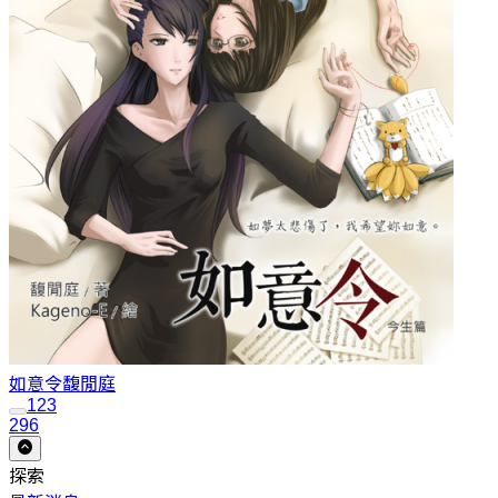
如意令
馥閒庭
1
2
3
296
探索