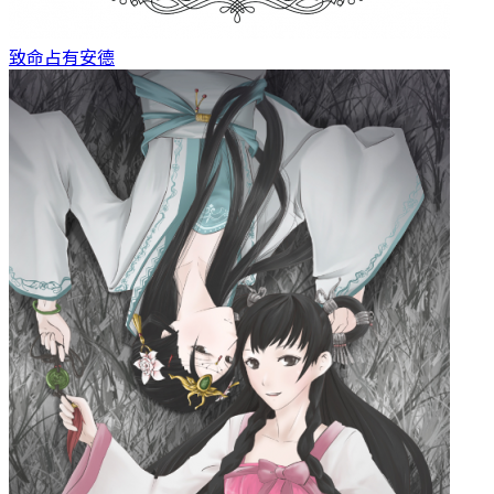
致命占有
安德