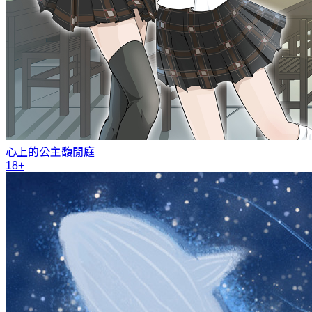
心上的公主
馥閒庭
18+