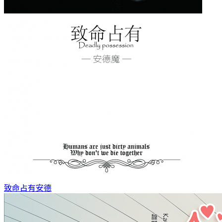
致命占有
安德