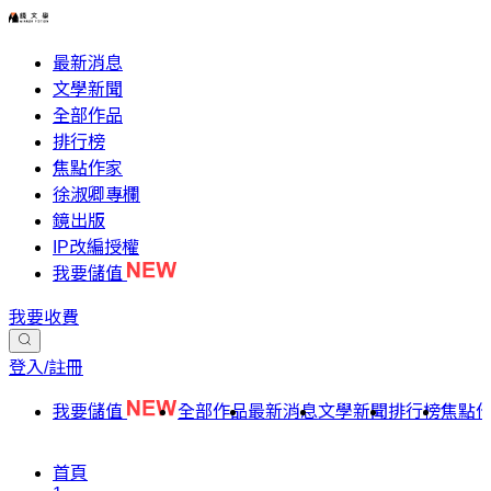
最新消息
文學新聞
全部作品
排行榜
焦點作家
徐淑卿專欄
鏡出版
IP改編授權
我要儲值
我要收費
登入/註冊
我要儲值
全部作品
最新消息
文學新聞
排行榜
焦點
首頁