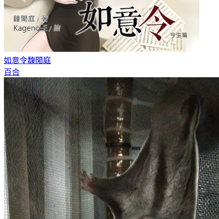
如意令
馥閒庭
百合