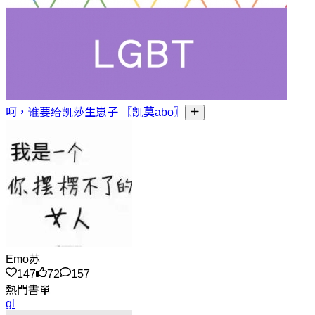
呵，谁要给凯莎生崽子 〖凯莫abo〗
Emo苏
147
72
157
熱門書單
gl