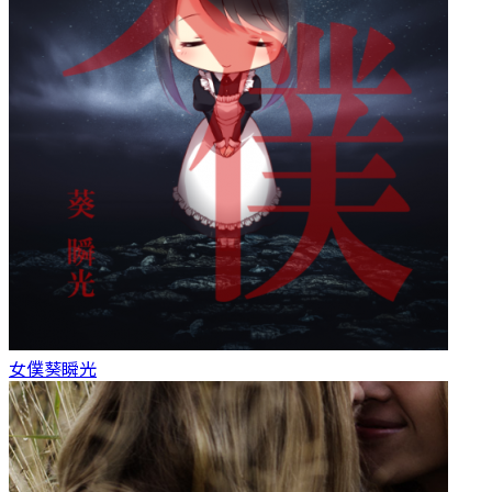
女僕
葵瞬光