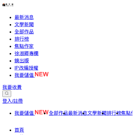
最新消息
文學新聞
全部作品
排行榜
焦點作家
徐淑卿專欄
鏡出版
IP改編授權
我要儲值
我要收費
登入/註冊
我要儲值
全部作品
最新消息
文學新聞
排行榜
焦點
首頁