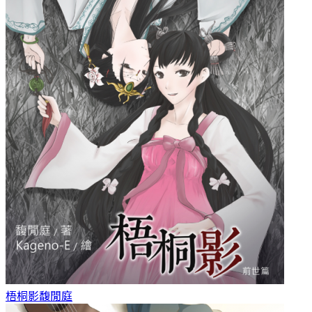
梧桐影
馥閒庭