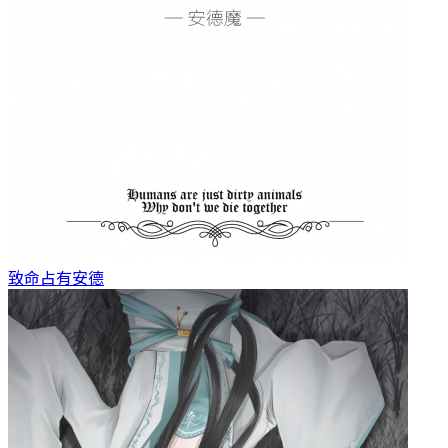
致命占有
安德