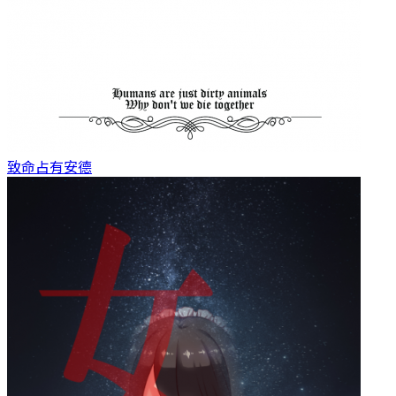
致命占有
安德