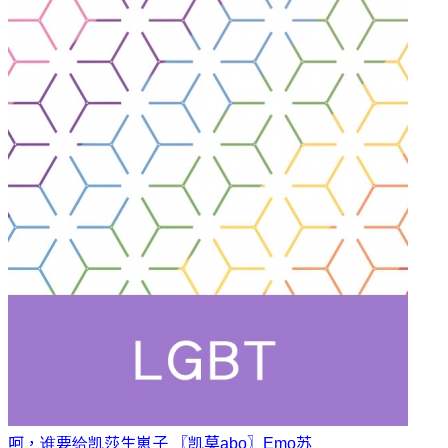
呵，谁要给凯莎生崽子 〖凯莫abo〗
Emo苏