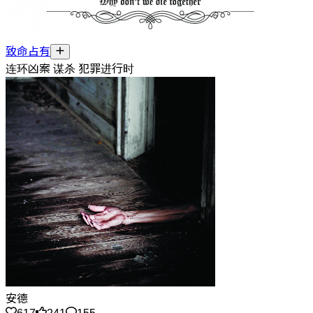
致命占有
连环凶案 谋杀 犯罪进行时
安德