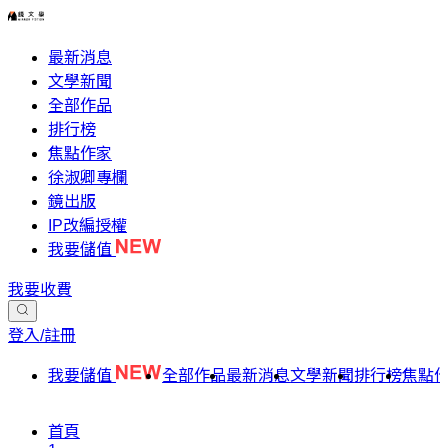
最新消息
文學新聞
全部作品
排行榜
焦點作家
徐淑卿專欄
鏡出版
IP改編授權
我要儲值
我要收費
登入/註冊
我要儲值
全部作品
最新消息
文學新聞
排行榜
焦點
首頁