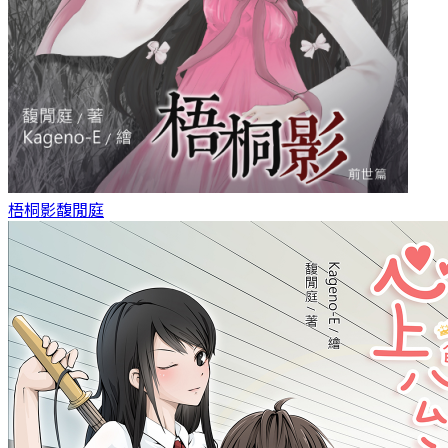
梧桐影
馥閒庭