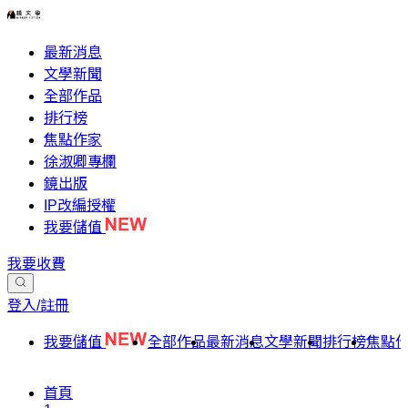
最新消息
文學新聞
全部作品
排行榜
焦點作家
徐淑卿專欄
鏡出版
IP改編授權
我要儲值
我要收費
登入/註冊
我要儲值
全部作品
最新消息
文學新聞
排行榜
焦點
首頁