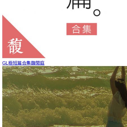
GL極短篇合集
馥閒庭