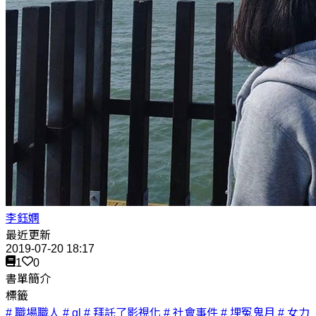
李鈺嫻
最近更新
2019-07-20 18:17
1
0
書單簡介
標籤
# 職場職人
# gl
# 拜託了影視化
# 社會事件
# 埋冤鬼月
# 女力