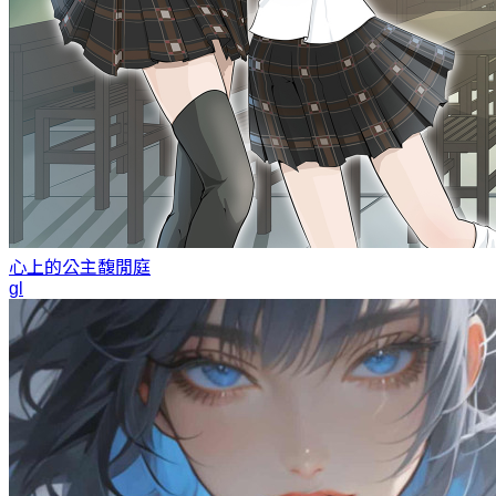
心上的公主
馥閒庭
gl