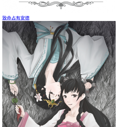
致命占有
安德