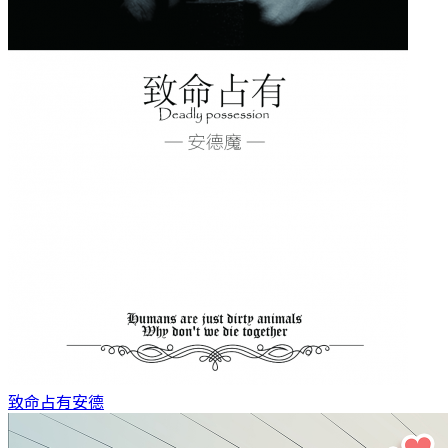
致命占有
安德