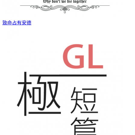
致命占有
安德