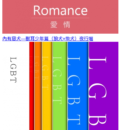
內有惡犬—獸耳少年篇（狼犬×柴犬）
夜行喵