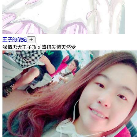
王子的傻妃
深情忠犬王子攻 x 彆扭失憶天然受