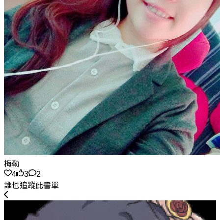
梅勒
4
3
2
誰也追蹤此書單