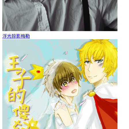
浮光掠影
梅勒