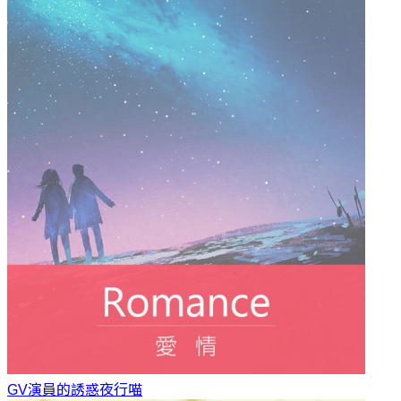
GV演員的誘惑
夜行喵