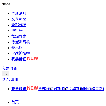
最新消息
文學新聞
全部作品
排行榜
焦點作家
徐淑卿專欄
鏡出版
IP改編授權
我要儲值
我要收費
登入/註冊
我要儲值
全部作品
最新消息
文學新聞
排行榜
焦點
首頁