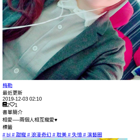
梅勒
最近更新
2019-12-03 02:10
2
1
書單簡介
相愛──兩個人相互寵愛♥
標籤
# bl
# 甜寵
# 浪漫奇幻
# 耽美
# 失憶
# 演藝圈