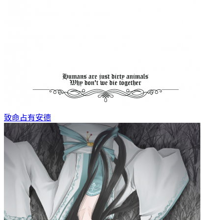
致命占有
安德