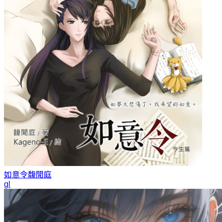
如意令
馥閒庭
gl