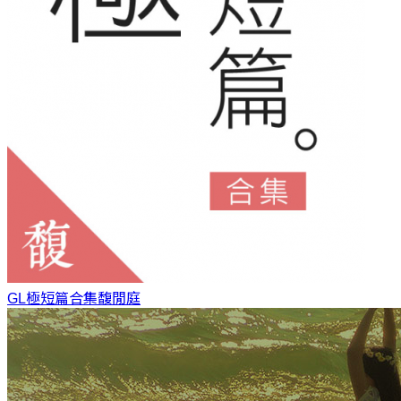
GL極短篇合集
馥閒庭