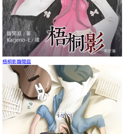
梧桐影
馥閒庭