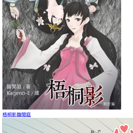
梧桐影
馥閒庭