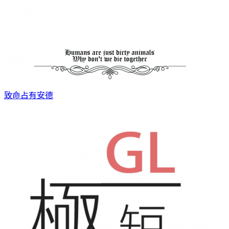
致命占有
安德