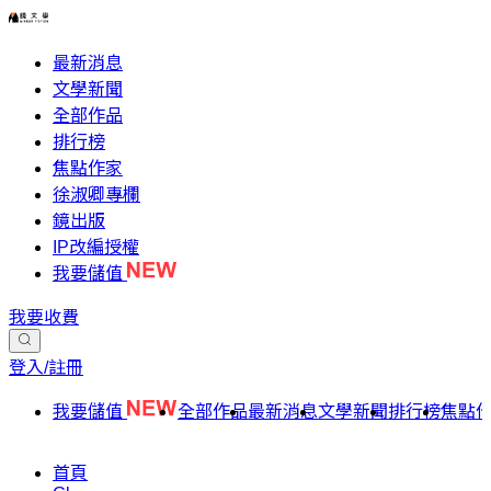
最新消息
文學新聞
全部作品
排行榜
焦點作家
徐淑卿專欄
鏡出版
IP改編授權
我要儲值
我要收費
登入/註冊
我要儲值
全部作品
最新消息
文學新聞
排行榜
焦點
首頁