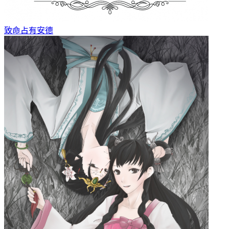
致命占有
安德