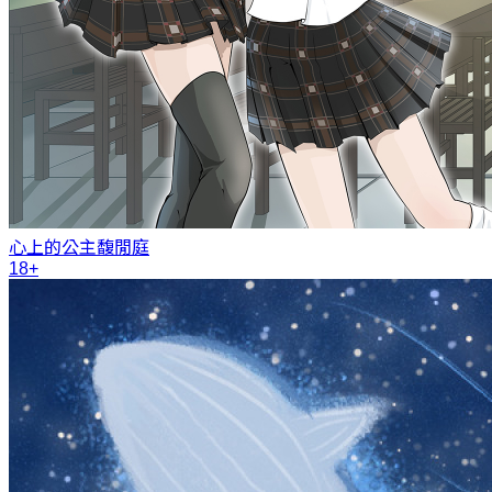
心上的公主
馥閒庭
18+