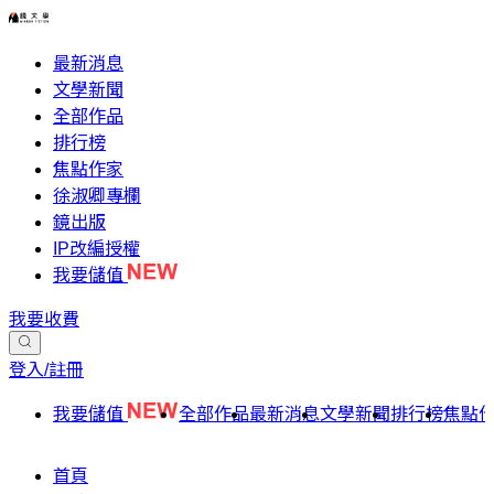
最新消息
文學新聞
全部作品
排行榜
焦點作家
徐淑卿專欄
鏡出版
IP改編授權
我要儲值
我要收費
登入/註冊
我要儲值
全部作品
最新消息
文學新聞
排行榜
焦點
首頁