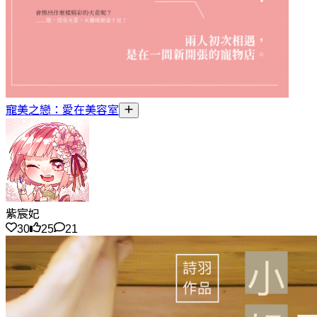
寵美之戀：愛在美容室
紫宸妃
30
25
21