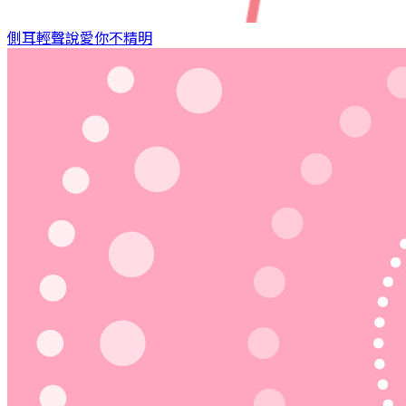
側耳輕聲說愛你
不精明