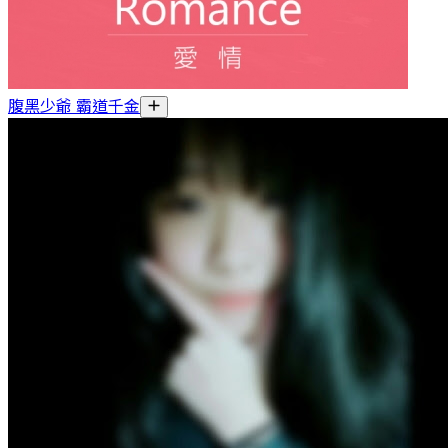
腹黑少爺 霸道千金