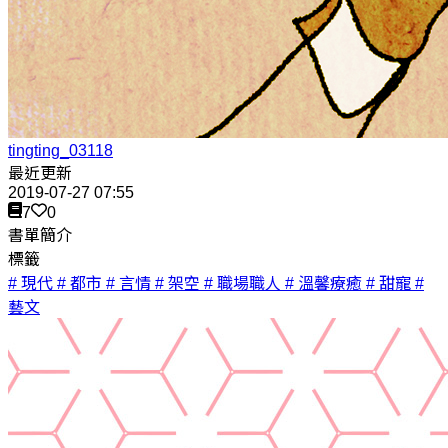
tingting_03118
最近更新
2019-07-27 07:55
7
0
書單簡介
標籤
# 現代
# 都市
# 言情
# 架空
# 職場職人
# 溫馨療癒
# 甜寵
#
藝文