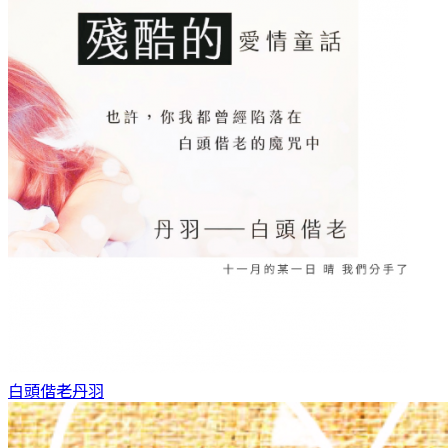
白頭偕老
丹羽