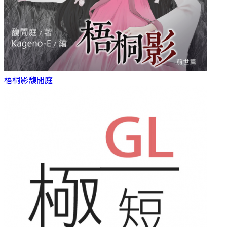
梧桐影
馥閒庭