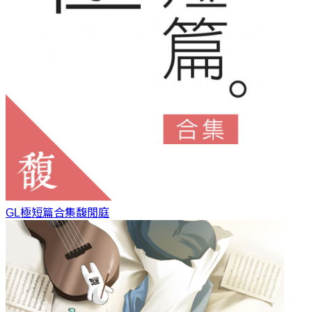
GL極短篇合集
馥閒庭