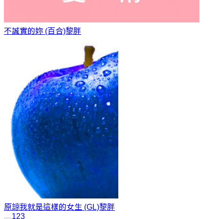
不誠實的妳 (百合)
黎胖
原諒我就是這樣的女生 (GL)
黎胖
1
2
3