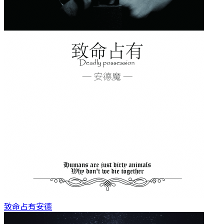
致命占有
安德