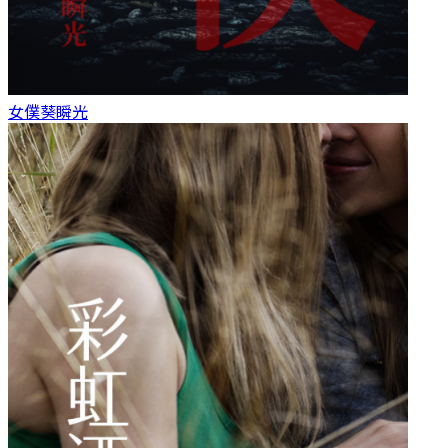
女僕
葵瞬光