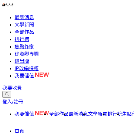
最新消息
文學新聞
全部作品
排行榜
焦點作家
徐淑卿專欄
鏡出版
IP改編授權
我要儲值
我要收費
登入/註冊
我要儲值
全部作品
最新消息
文學新聞
排行榜
焦點
首頁