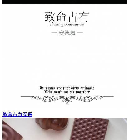
致命占有
安德