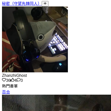
秘密（守望先鋒同人）
ZhanzhiGhost
36
4
3
熱門書單
百合