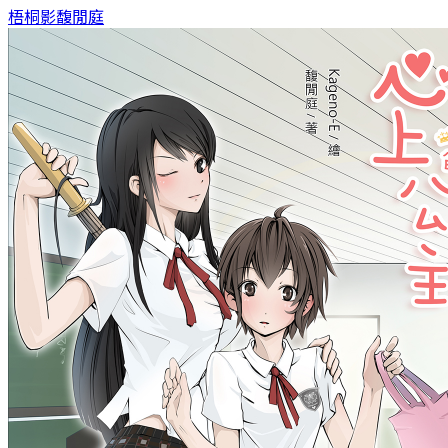
梧桐影
馥閒庭