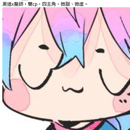
黑道x醫師，雙cp，四主角，微甜、微虐。