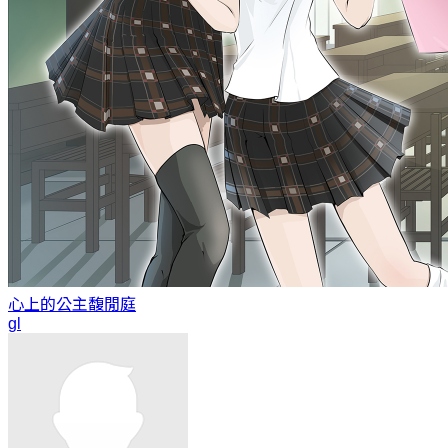
心上的公主
馥閒庭
gl