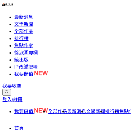
最新消息
文學新聞
全部作品
排行榜
焦點作家
徐淑卿專欄
鏡出版
IP改編授權
我要儲值
我要收費
登入/註冊
我要儲值
全部作品
最新消息
文學新聞
排行榜
焦點
首頁