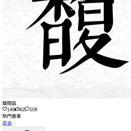
馥閒庭
148
62
108
熱門書單
百合