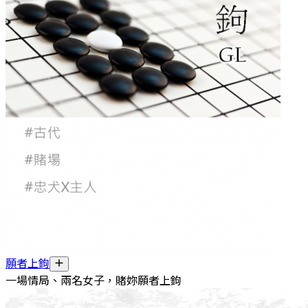
願者上鉤
一場情局、兩名女子，賭妳願者上鉤