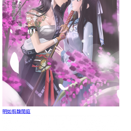
明如翦
馥閒庭