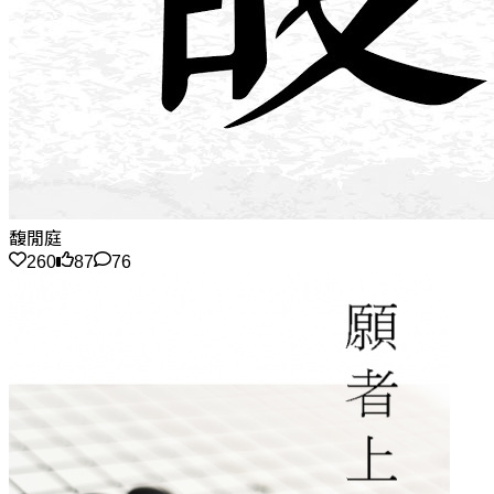
馥閒庭
260
87
76