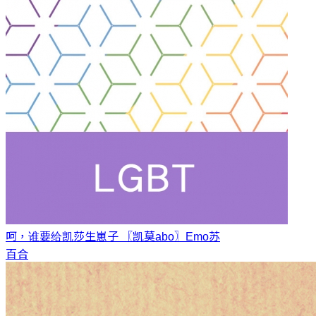
呵，谁要给凯莎生崽子 〖凯莫abo〗
Emo苏
百合