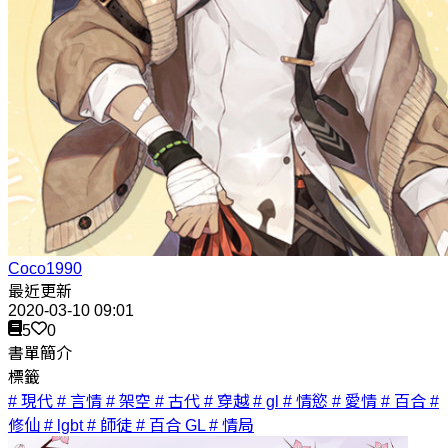
Coco1990
最近更新
2020-03-10 09:01
5
0
書單簡介
標籤
# 現代
# 言情
# 架空
# 古代
# 穿越
# gl
# 情慾
# 愛情
# 百合
#
修仙
# lgbt
# 師徒
# 百合 GL
# 情局