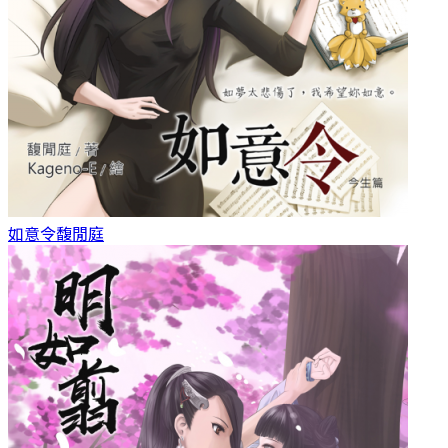
如意令
馥閒庭