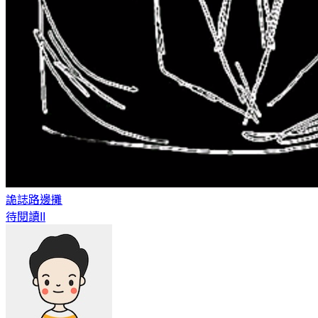
詭誌
路邊攤
待閱讀II