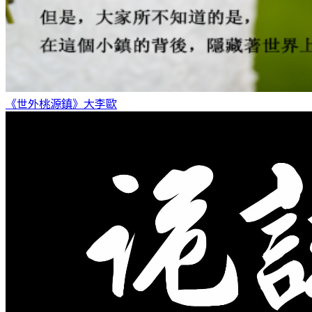
《世外桃源鎮》
大李歐