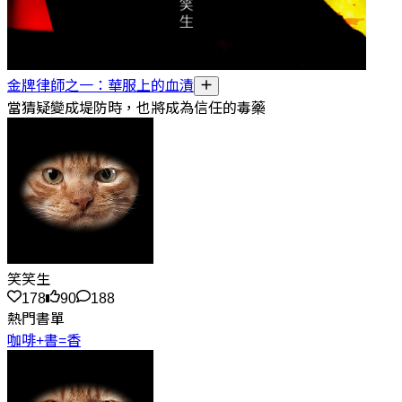
金牌律師之一：華服上的血漬
當猜疑變成堤防時，也將成為信任的毒藥
笑笑生
178
90
188
熱門書單
咖啡+書=香