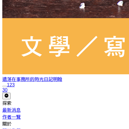
遺落在事務所的時光日記
明翰
1
2
3
30
探索
最新消息
作者一覽
關於