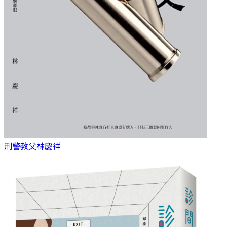
刑警教父
林慶祥