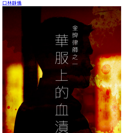
口
林靜儀