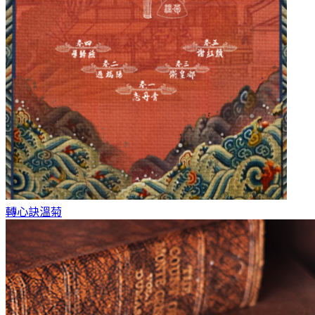
轉心訣
溫菊