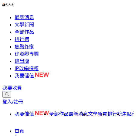
最新消息
文學新聞
全部作品
排行榜
焦點作家
徐淑卿專欄
鏡出版
IP改編授權
我要儲值
我要收費
登入/註冊
我要儲值
全部作品
最新消息
文學新聞
排行榜
焦點
首頁