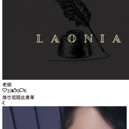
老娘
10
0
6
誰也追蹤此書單