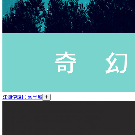
江湖傳說I：幽冥城