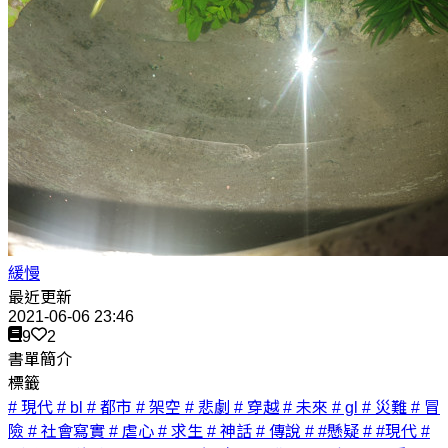
緩慢
最近更新
2021-06-06 23:46
9
2
書單簡介
標籤
# 現代
# bl
# 都市
# 架空
# 悲劇
# 穿越
# 未來
# gl
# 災難
# 冒
險
# 社會寫實
# 虐心
# 求生
# 神話
# 傳說
# #懸疑
# #現代
#