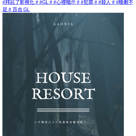
#拜託了影視化
# #GL
# #心裡暗示
# #犯罪
# #殺人
# #睡眠不
足
# 百合 GL