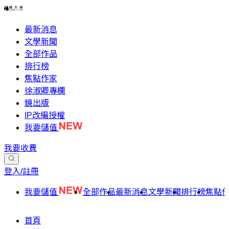
最新消息
文學新聞
全部作品
排行榜
焦點作家
徐淑卿專欄
鏡出版
IP改編授權
我要儲值
我要收費
登入/註冊
我要儲值
全部作品
最新消息
文學新聞
排行榜
焦點
首頁