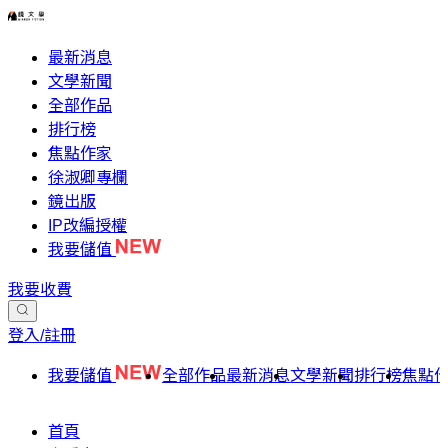
最新消息
文學新聞
全部作品
排行榜
焦點作家
徐淑卿專欄
鏡出版
IP改編授權
我要儲值
我要收費
登入/註冊
我要儲值
全部作品
最新消息
文學新聞
排行榜
焦點
首頁