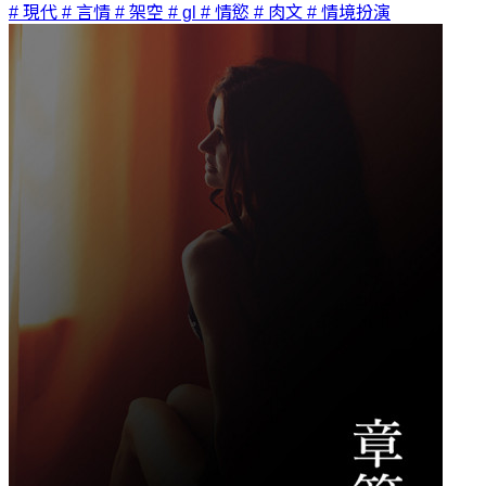
# 現代
# 言情
# 架空
# gl
# 情慾
# 肉文
# 情境扮演