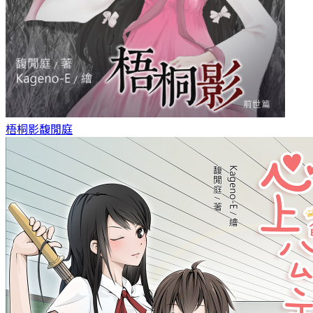
梧桐影
馥閒庭