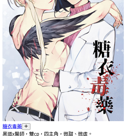
糖衣毒藥
黑道x醫師，雙cp，四主角，微甜、微虐。