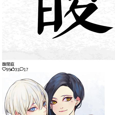
馥閒庭
95
31
17