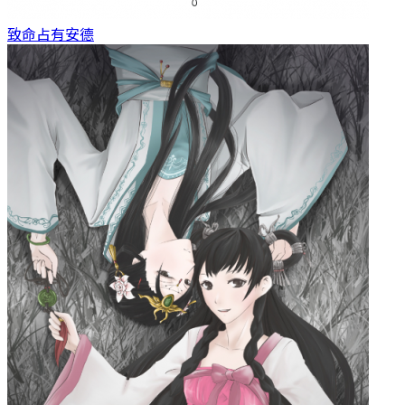
致命占有
安德