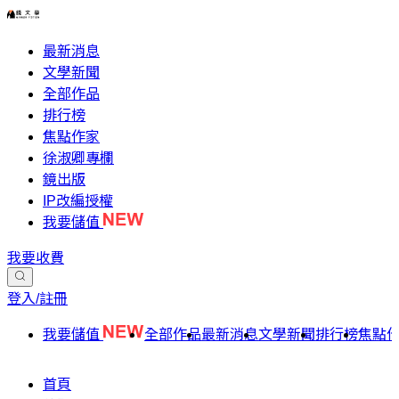
最新消息
文學新聞
全部作品
排行榜
焦點作家
徐淑卿專欄
鏡出版
IP改編授權
我要儲值
我要收費
登入/註冊
我要儲值
全部作品
最新消息
文學新聞
排行榜
焦點
首頁