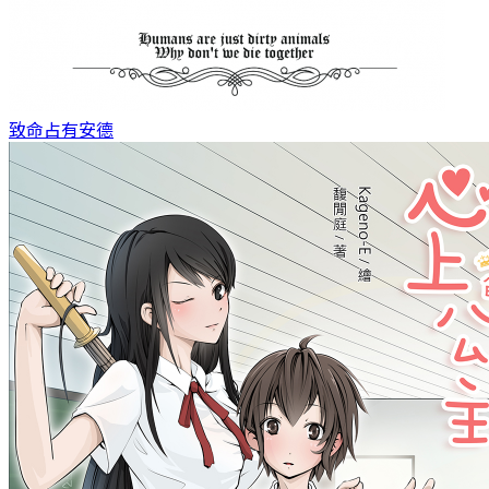
致命占有
安德