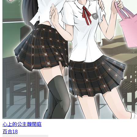
心上的公主
馥閒庭
百合18