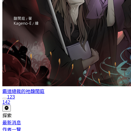
霸道總裁的祂
馥閒庭
1
2
3
142
探索
最新消息
作者一覽