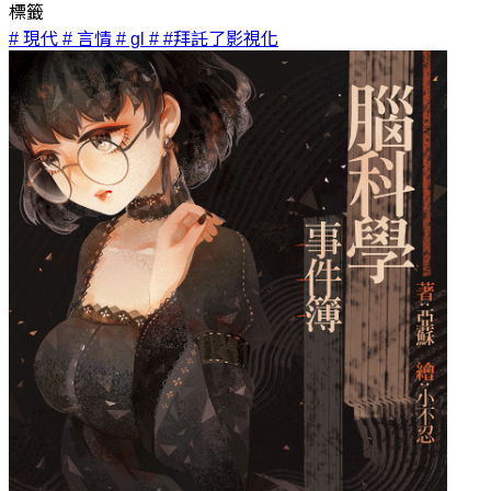
標籤
# 現代
# 言情
# gl
# #拜託了影視化