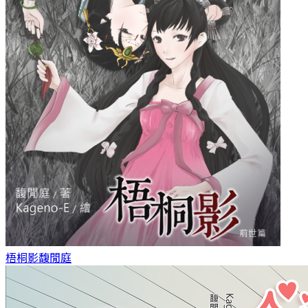
梧桐影
馥閒庭