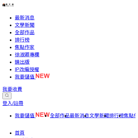
最新消息
文學新聞
全部作品
排行榜
焦點作家
徐淑卿專欄
鏡出版
IP改編授權
我要儲值
我要收費
登入/註冊
我要儲值
全部作品
最新消息
文學新聞
排行榜
焦點
首頁