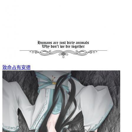
致命占有
安德