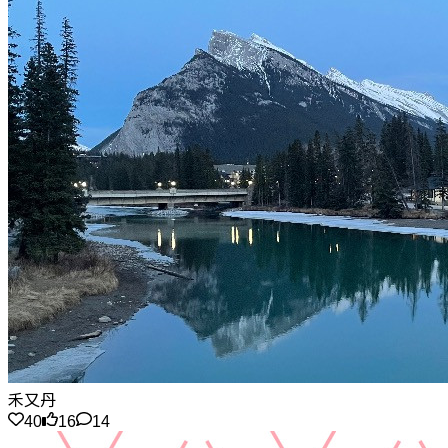
禾又丹
40
16
14