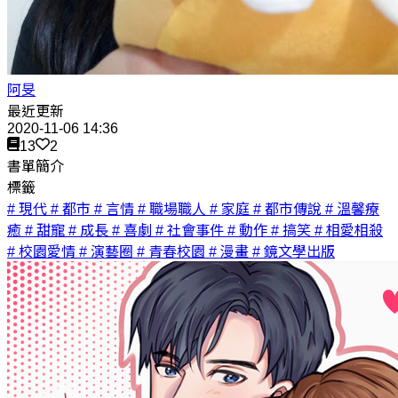
阿旻
最近更新
2020-11-06 14:36
13
2
書單簡介
標籤
# 現代
# 都市
# 言情
# 職場職人
# 家庭
# 都市傳說
# 溫馨療
癒
# 甜寵
# 成長
# 喜劇
# 社會事件
# 動作
# 搞笑
# 相愛相殺
# 校園愛情
# 演藝圈
# 青春校園
# 漫畫
# 鏡文學出版