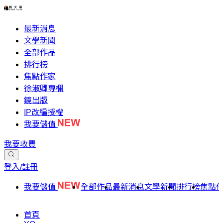
最新消息
文學新聞
全部作品
排行榜
焦點作家
徐淑卿專欄
鏡出版
IP改編授權
我要儲值
我要收費
登入/註冊
我要儲值
全部作品
最新消息
文學新聞
排行榜
焦點
首頁