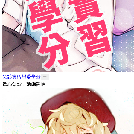
急診實習戀愛學分
驚心急診，動魄愛情