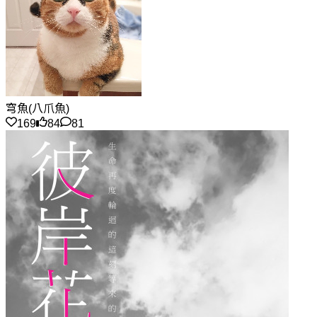
穹魚(八爪魚)
169
84
81