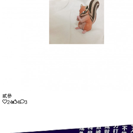
貳參
24
4
3