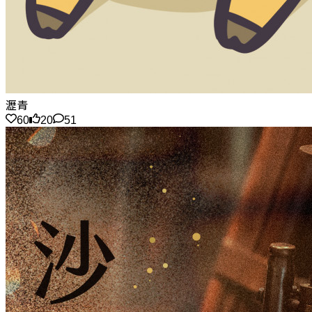
瀝青
60
20
51