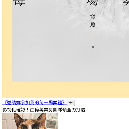
《邀請妳參加我的每一場葬禮》
影視化確認！由億萬票房團隊傾全力打造