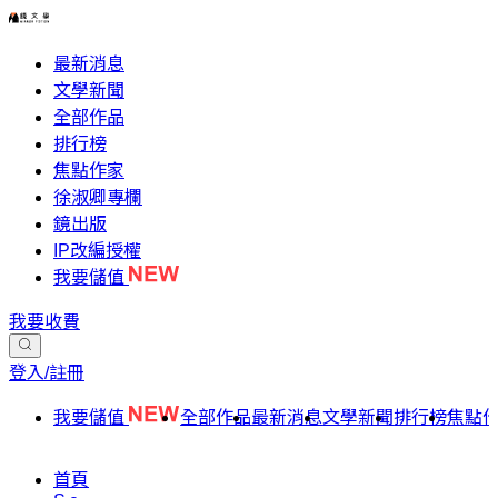
最新消息
文學新聞
全部作品
排行榜
焦點作家
徐淑卿專欄
鏡出版
IP改編授權
我要儲值
我要收費
登入/註冊
我要儲值
全部作品
最新消息
文學新聞
排行榜
焦點
首頁