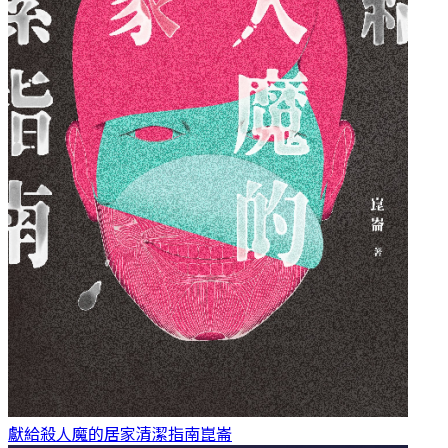
獻給殺人魔的居家清潔指南
崑崙