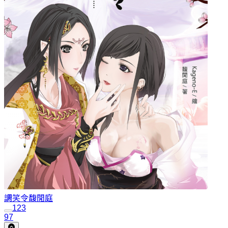
調笑令
馥閒庭
1
2
3
97