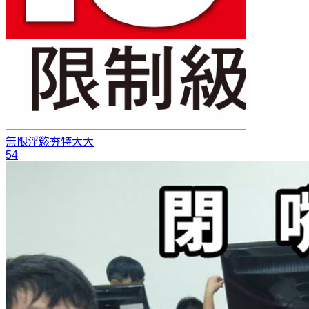
無限淫慾
夯特大大
54