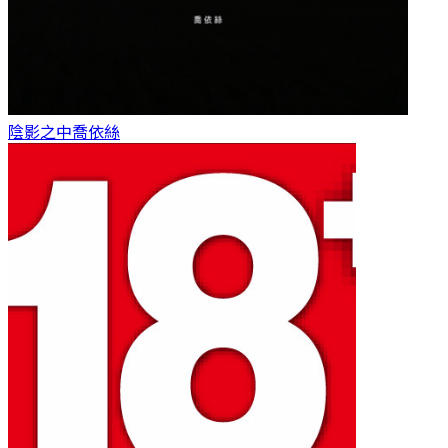
陰影之中
喬依絲