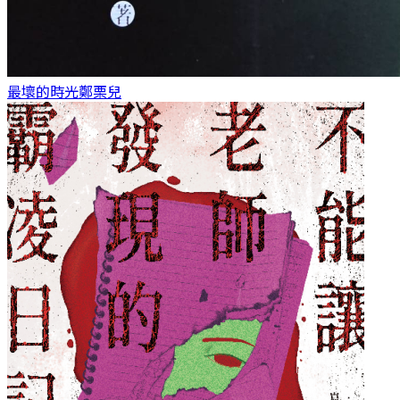
最壞的時光
鄭栗兒