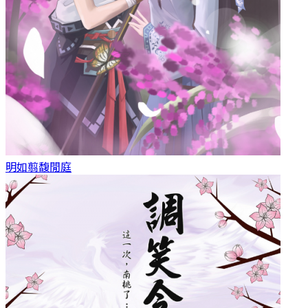
明如翦
馥閒庭