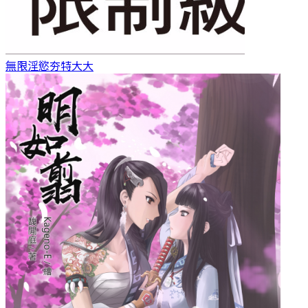
無限淫慾
夯特大大