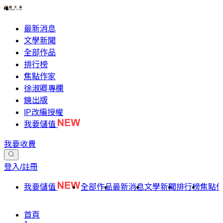
最新消息
文學新聞
全部作品
排行榜
焦點作家
徐淑卿專欄
鏡出版
IP改編授權
我要儲值
我要收費
登入/註冊
我要儲值
全部作品
最新消息
文學新聞
排行榜
焦點
首頁