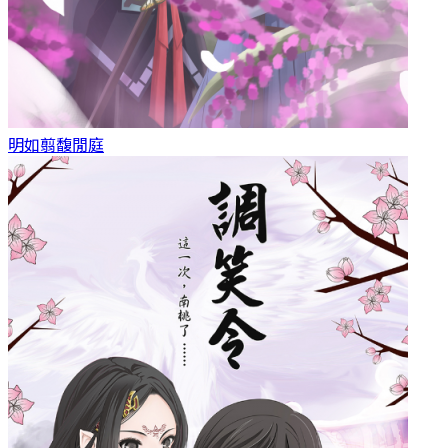
明如翦
馥閒庭