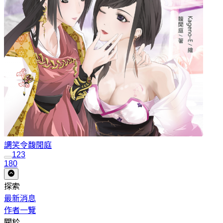
調笑令
馥閒庭
1
2
3
180
探索
最新消息
作者一覽
關於