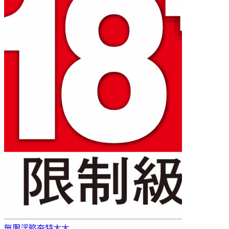
無限淫慾
夯特大大