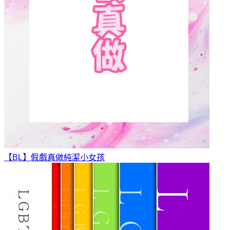
【BL】假戲真做
純潔小女孩