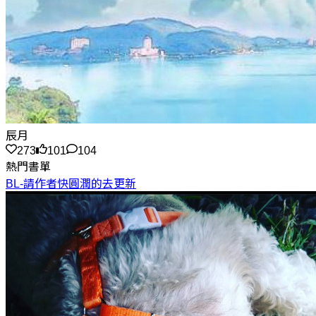
辰月
273
101
104
熱門書單
BL-請作者快圓潤的去更新