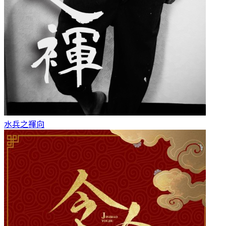
水兵之褌
向